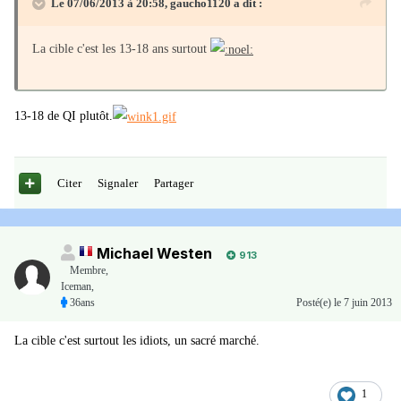
Le 07/06/2013 à 20:58, gaucho1120 a dit :
La cible c'est les 13-18 ans surtout
13-18 de QI plutôt.
Citer
Signaler
Partager
Michael Westen
913
Membre
,
Iceman,
36ans
Posté(e)
le 7 juin 2013
La cible c'est surtout les idiots, un sacré marché.
1