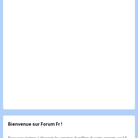
Bienvenue sur Forum Fr !
Nous vous invitons à découvrir les centaines de milliers de sujets existants sur LE