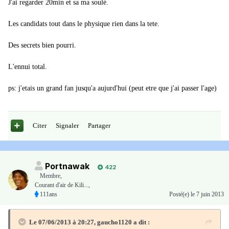
J'ai regarder 20min et sa ma soulé.
Les candidats tout dans le physique rien dans la tete.
Des secrets bien pourri.
L'ennui total.
ps: j'etais un grand fan jusqu'a aujurd'hui (peut etre que j'ai passer l'age)
Citer
Signaler
Partager
Portnawak
422
Membre
,
Courant d'air de Kili...,
111ans
Posté(e)
le 7 juin 2013
Le 07/06/2013 à 20:27, gaucho1120 a dit :