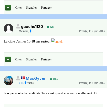
Citer
Signaler
Partager
gaucho1120
56
Membre
,
Posté(e)
le 7 juin 2013
La cible c'est les 13-18 ans surtout
Citer
Signaler
Partager
MacGyver
859
VIP
,
40ans
Posté(e)
le 7 juin 2013
bon par contre la candidate Tara c'est quand elle veut où elle veut :D