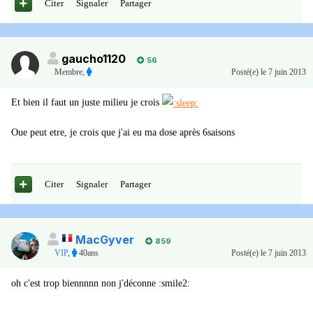
Citer
Signaler
Partager
gaucho1120
56
Membre
,
Posté(e)
le 7 juin 2013
Et bien il faut un juste milieu je crois
Oue peut etre, je crois que j'ai eu ma dose après 6saisons
Citer
Signaler
Partager
MacGyver
859
VIP
,
40ans
Posté(e)
le 7 juin 2013
oh c'est trop biennnnn non j'déconne :smile2: