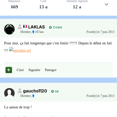
Réponses
Créé
Dernière réponse
669
13 a
12 a
LAKLAS
11 066
Membre
,
107ans
Posté(e)
le 7 juin 2013
Pour moi, ça fait longtemps que c'est finiiii !!!!!! Depuis le début en fait
!!!
Citer
Signaler
Partager
gaucho1120
56
Membre
,
Posté(e)
le 7 juin 2013
La saison de trop !