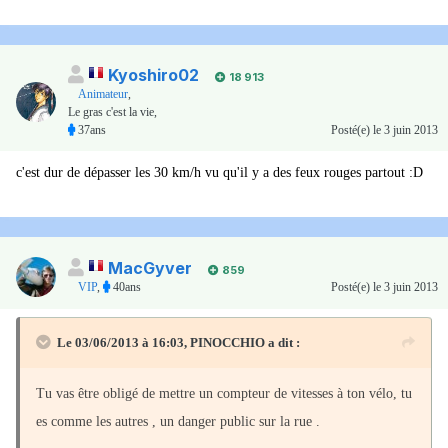
Kyoshiro02
18 913
Animateur
,
Le gras c'est la vie,
37ans
Posté(e)
le 3 juin 2013
c'est dur de dépasser les 30 km/h vu qu'il y a des feux rouges partout :D
MacGyver
859
VIP
,
40ans
Posté(e)
le 3 juin 2013
Le 03/06/2013 à 16:03, PINOCCHIO a dit :
Tu vas être obligé de mettre un compteur de vitesses à ton vélo, tu
es comme les autres , un danger public sur la rue .