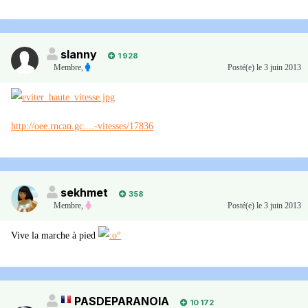
slanny
1 928
Membre
,
Posté(e)
le 3 juin 2013
http://oee.rncan.gc....-vitesses/17836
sekhmet
358
Membre
,
Posté(e)
le 3 juin 2013
Vive la marche à pied
PASDEPARANOIA
10 172