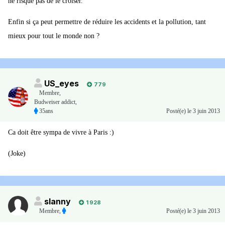
ne risque pas de le croiser.
Enfin si ça peut permettre de réduire les accidents et la pollution, tant
mieux pour tout le monde non ?
US_eyes
779
Membre
,
Budweiser addict,
35ans
Posté(e)
le 3 juin 2013
Ca doit être sympa de vivre à Paris :)
(Joke)
slanny
1 928
Membre
,
Posté(e)
le 3 juin 2013