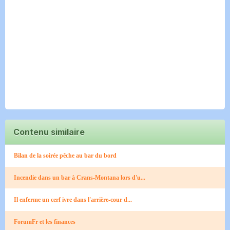
Contenu similaire
Bilan de la soirée pêche au bar du bord​
Incendie dans un bar à Crans-Montana lors d'u...
Il enferme un cerf ivre dans l'arrière-cour d...
ForumFr et les finances