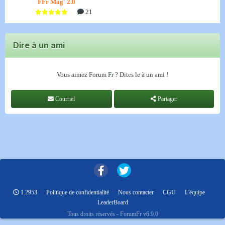
FFr Mag' 2.0
21
Dire à un ami
Vous aimez Forum Fr ? Dites le à un ami !
Courriel
Partager
1.2953
Politique de confidentialité
Nous contacter
CGU
L'équipe
LeaderBoard
Tous droits réservés - ForumFr v6.9.0