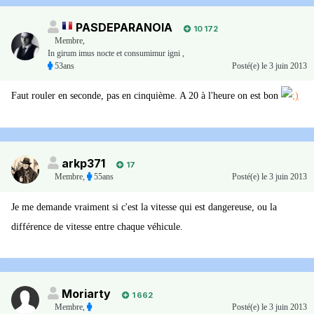
PASDEPARANOIA
10 172
Membre
,
In girum imus nocte et consumimur igni ,
53ans
Posté(e)
le 3 juin 2013
Faut rouler en seconde, pas en cinquième. A 20 à l'heure on est bon
arkp371
17
Membre
,
55ans
Posté(e)
le 3 juin 2013
Je me demande vraiment si c'est la vitesse qui est dangereuse, ou la
différence de vitesse entre chaque véhicule.
Moriarty
1 662
Membre
,
Posté(e)
le 3 juin 2013