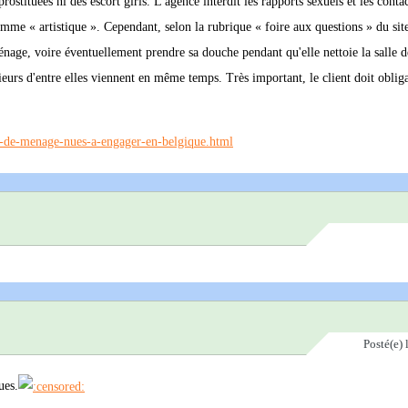
stituées ni des escort girls. L'agence interdit les rapports sexuels et les conta
omme « artistique ». Cependant, selon la rubrique « foire aux questions » du site
age, voire éventuellement prendre sa douche pendant qu'elle nettoie la salle de
eurs d'entre elles viennent en même temps. Très important, le client doit oblig
s-de-menage-nues-a-engager-en-belgique.html
Posté(e)
ues.