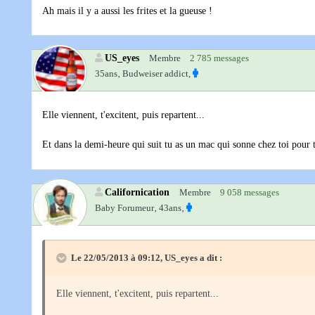
Ah mais il y a aussi les frites et la gueuse !
US_eyes
Membre
2 785 messages
35ans‚
Budweiser addict,
Elle viennent, t'excitent, puis repartent...
Et dans la demi-heure qui suit tu as un mac qui sonne chez toi pour 
Californication
Membre
9 058 messages
Baby Forumeur‚
43ans‚
Le 22/05/2013 à 09:12, US_eyes a dit :
Elle viennent, t'excitent, puis repartent...