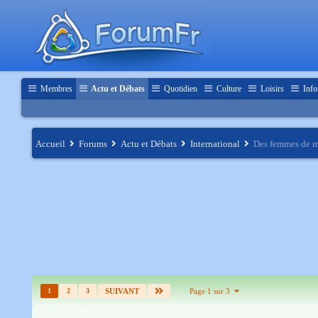
Membres
Actu et Débats
Quotidien
Culture
Loisirs
Info
Accueil
Forums
Actu et Débats
International
Des femmes de m
1
2
3
SUIVANT
Page 1 sur 3