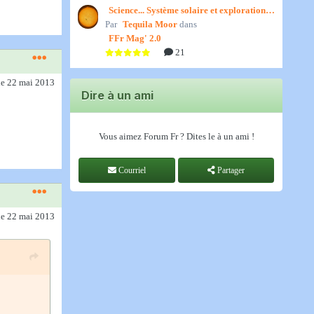
Science... Système solaire et exploration
Par
spatiale, par Jedino
Tequila Moor
dans
FFr Mag' 2.0
21
le 22 mai 2013
Dire à un ami
Vous aimez Forum Fr ? Dites le à un ami !
Courriel
Partager
le 22 mai 2013