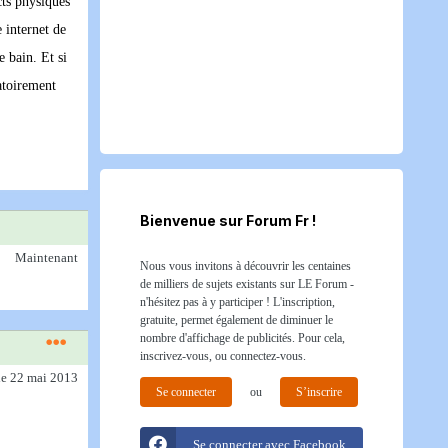
cts physiques
 internet de
 bain. Et si
atoirement
Bienvenue sur Forum Fr !
Maintenant
Nous vous invitons à découvrir les centaines
de milliers de sujets existants sur LE Forum -
n'hésitez pas à y participer ! L'inscription,
gratuite, permet également de diminuer le
nombre d'affichage de publicités. Pour cela,
inscrivez-vous, ou connectez-vous.
le 22 mai 2013
Se connecter
ou
S’inscrire
Se connecter avec Facebook