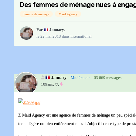
Des femmes de ménage nues à engag
femme de ménage
Maid Agency
Par
January
,
le 22 mai 2013
dans
International
January
Modérateur
63 669 messages
109ans‚
©,
Z Maid Agency est une agence de femmes de ménage un peu spéciale. E
tenue légère ou bien entièrement nues. L'objectif de ce type de prest