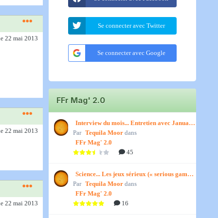
Se connecter avec Twitter
le 22 mai 2013
Se connecter avec Google
FFr Mag' 2.0
Interview du mois... Entretien avec January,
le 22 mai 2013
Par
par Titenath
Tequila Moor
dans
FFr Mag' 2.0
45
Science... Les jeux sérieux (« serious games
Par
») par Jedino
Tequila Moor
dans
FFr Mag' 2.0
16
le 22 mai 2013