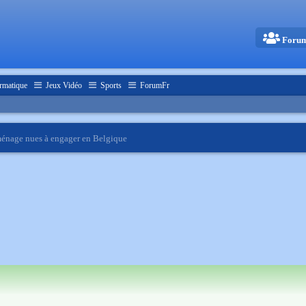
Foru
rmatique
Jeux Vidéo
Sports
ForumFr
énage nues à engager en Belgique