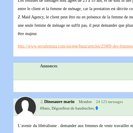
Les femmes de ménages sont âgées de 23 à 55 ans, et ne sont ni des pro
entre le client et la femme de ménage, car la prestation est décrite c
Z Maid Agency, le client peut être nu en présence de la femme de mén
une seule femme de ménage ne suffit pas, il peut demander que plusi
être majeur.
http://www.terrafemina.com/societe/buzz/articles/25909-des-femme
Annonces
Dinosaure marin
Membre
24 125 messages
69ans‚
Dégonfleur de baudruches,
L'avenir du libéralisme : demander aux femmes de venir travailler n