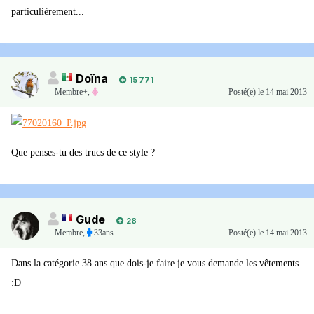
particulièrement...
Doïna
15 771
Membre+,
Posté(e)
le 14 mai 2013
Que penses-tu des trucs de ce style ?
Gude
28
Membre
,
33ans
Posté(e)
le 14 mai 2013
Dans la catégorie 38 ans que dois-je faire je vous demande les vêtements
:D