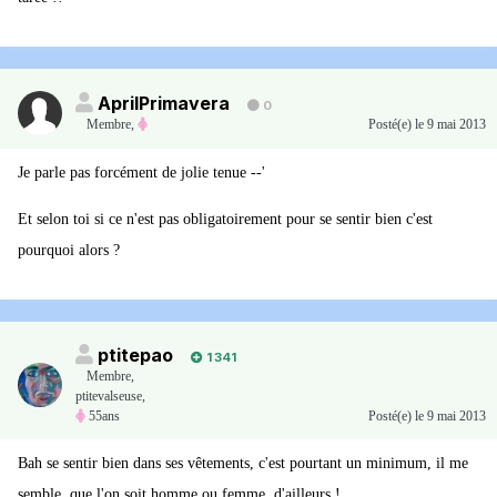
AprilPrimavera
0
Membre
,
Posté(e)
le 9 mai 2013
Je parle pas forcément de jolie tenue --'
Et selon toi si ce n'est pas obligatoirement pour se sentir bien c'est
pourquoi alors ?
ptitepao
1 341
Membre
,
ptitevalseuse,
55ans
Posté(e)
le 9 mai 2013
Bah se sentir bien dans ses vêtements, c'est pourtant un minimum, il me
semble, que l'on soit homme ou femme, d'ailleurs !