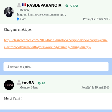
PASDEPARANOIA
10 172
Membre
,
In girum imus nocte et consumimur igni ,
53ans
Posté(e)
le 7 mai 2013
Chargeur cinétique.
http://cleantechnica.com/2012/04/09/kinetic-energy-device-charges-your-
electronic-devices-with-your-walking-running-biking-energy/
2 semaines après...
tav58
28
Membre
,
34ans
Posté(e)
le 19 mai 2013
Merci l'ami !