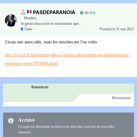
PASDEPARANOIA
10 172
Membre
,
In girum imus nocte et consumimur igni ,
53ans
Posté(e)
le 21 mai 2013
J'avais une autre idée, mais les mioches me l'on volés :
http://lci.tf1.fr/high-tech/video-a-18-ans-elle-invente-un-dispositif-pour-
recharger-votre-7973438.html
Annonces
Maintenant
Archivé
Ce sujet est désormais archivé et ne peut plus recevoir de nouvelles
réponses.