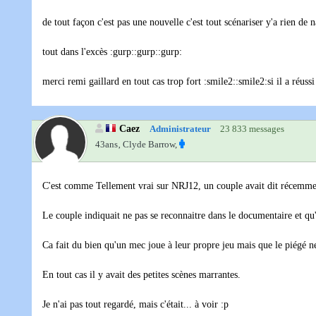
de tout façon c'est pas une nouvelle c'est tout scénariser y'a rien de 
tout dans l'excès :gurp::gurp::gurp:
merci remi gaillard en tout cas trop fort :smile2::smile2:si il a réu
Caez
Administrateur
23 833 messages
43ans‚
Clyde Barrow,
C'est comme Tellement vrai sur NRJ12, un couple avait dit récemmen
Le couple indiquait ne pas se reconnaitre dans le documentaire et qu'i
Ca fait du bien qu'un mec joue à leur propre jeu mais que le piégé n
En tout cas il y avait des petites scènes marrantes.
Je n'ai pas tout regardé, mais c'était... à voir :p