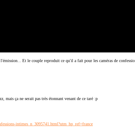
 l'émission... Et le couple reproduit ce qu'il a fait pour les caméras de confessi
z, mais ça ne serait pas très étonnant venant de ce taré :p
confessions-intimes_n_3095741.html?utm_hp_ref=france