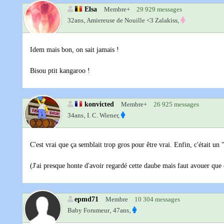
Elsa
Membre+
29 929 messages
32ans‚
Amiereuse de Nouille <3 Zalakiss,
Idem mais bon, on sait jamais !
Bisou ptit kangaroo !
konvicted
Membre+
26 925 messages
34ans‚
I. C. Wiener,
C'est vrai que ça semblait trop gros pour être vrai. Enfin, c'était un
(J'ai presque honte d'avoir regardé cette daube mais faut avouer que
epmd71
Membre
10 304 messages
Baby Forumeur‚
47ans‚