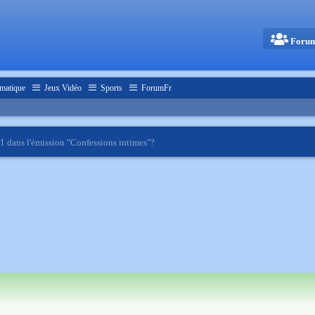
Foru
matique
Jeux Vidéo
Sports
ForumFr
F1 dans l'émission "Confessions intimes"?