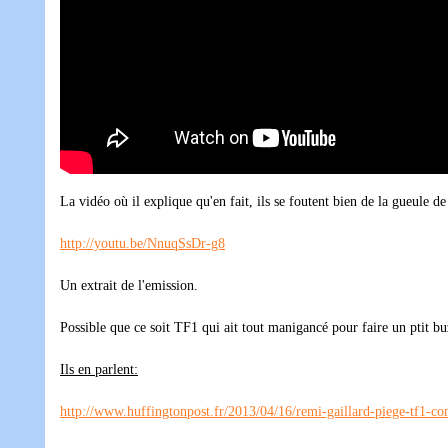
La vidéo où il explique qu'en fait, ils se foutent bien de la gueule de
http://youtu.be/NnuqSsDr-g8
Un extrait de l'emission.
Possible que ce soit TF1 qui ait tout manigancé pour faire un ptit buz
Ils en parlent:
http://www.huffingtonpost.fr/2013/04/16/remi-gaillard-piege-tf1-