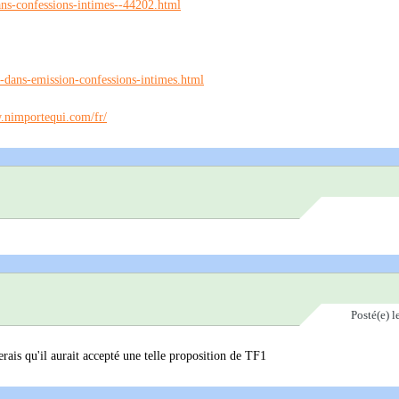
dans-confessions-intimes--44202.html
d-dans-emission-confessions-intimes.html
.nimportequi.com/fr/
Posté(e)
l
rais qu'il aurait accepté une telle proposition de TF1