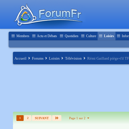
Membres
Actu et Débats
Quotidien
Culture
Loisirs
Infor
Accueil
Forums
Loisirs
Télévision
Rémi Gaillard piège-t'il T
1
2
SUIVANT
Page 1 sur 2