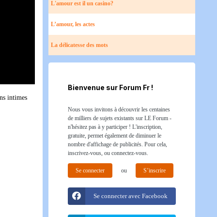
L'amour est il un casino?
L’amour, les actes
La délicatesse des mots
Bienvenue sur Forum Fr !
ons intimes
Nous vous invitons à découvrir les centaines
de milliers de sujets existants sur LE Forum -
n'hésitez pas à y participer ! L'inscription,
gratuite, permet également de diminuer le
nombre d'affichage de publicités. Pour cela,
inscrivez-vous, ou connectez-vous.
Se connecter
ou
S’inscrire
Se connecter avec Facebook