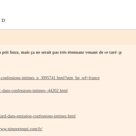
 :D
 ptit buzz, mais ça ne serait pas très étonnant venant de ce taré :p
f1-confessions-intimes_n_3095741.html?utm_hp_ref=france
f1-dans-confessions-intimes--44202.html
llard-dans-emission-confessions-intimes.html
/www.nimportequi.com/fr/