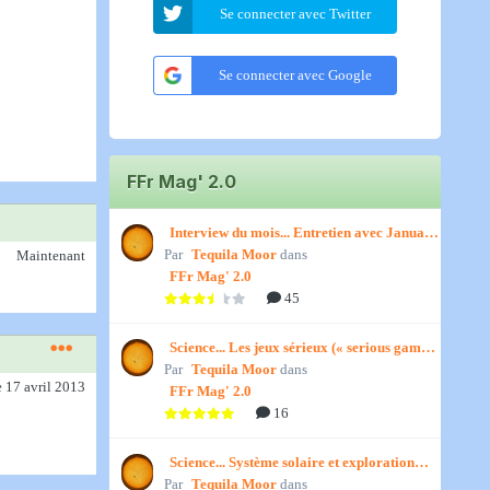
Se connecter avec Twitter
Se connecter avec Google
FFr Mag' 2.0
Interview du mois... Entretien avec January,
Par
par Titenath
Tequila Moor
dans
Maintenant
FFr Mag' 2.0
45
Science... Les jeux sérieux (« serious games
Par
») par Jedino
Tequila Moor
dans
e 17 avril 2013
FFr Mag' 2.0
16
Science... Système solaire et exploration
Par
spatiale, par Jedino
Tequila Moor
dans