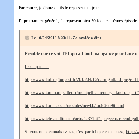
Par contre, je doute qu'ils le repassent un jour ...
Et pourtant en général, ils repassent bien 30 fois les mêmes épisodes
Le 16/04/2013 à 23:44, Zalazalée a dit :
Possible que ce soit TF1 qui ait tout manigancé pour faire un
Ils en parlent:
http://www.huffingtonpost.fr/2013/04/16/remi-gaillard-piege-t
http://www.toutmontpellier.fr/montpellier-remi-gaillard-piege-t
http://www.koreus.com/modules/newbb/topic96396.html
http://www.telesatellite.com/actu/42371-tf1-piegee-par-remi-gai
Si vous ne le connaissez pas, c'est par ici que ça se passe;
http:/