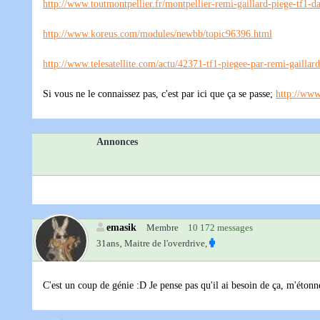
http://www.toutmontpellier.fr/montpellier-remi-gaillard-piege-tf1-
http://www.koreus.com/modules/newbb/topic96396.html
http://www.telesatellite.com/actu/42371-tf1-piegee-par-remi-gaillar
Si vous ne le connaissez pas, c'est par ici que ça se passe;
http://www
Annonces
emasik
Membre
10 172 messages
31ans‚
Maitre de l'overdrive,
C'est un coup de génie :D Je pense pas qu'il ai besoin de ça, m'étonne