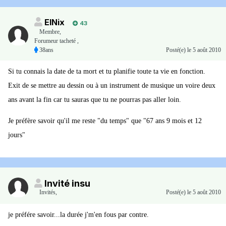
ElNix
43
Membre
,
Forumeur tacheté ,
38ans
Posté(e)
le 5 août 2010
Si tu connais la date de ta mort et tu planifie toute ta vie en fonction.
Exit de se mettre au dessin ou à un instrument de musique un voire deux
ans avant la fin car tu sauras que tu ne pourras pas aller loin.
Je préfère savoir qu'il me reste "du temps" que "67 ans 9 mois et 12
jours"
Invité insu
Invités
,
Posté(e)
le 5 août 2010
je préfére savoir...la durée j'm'en fous par contre.