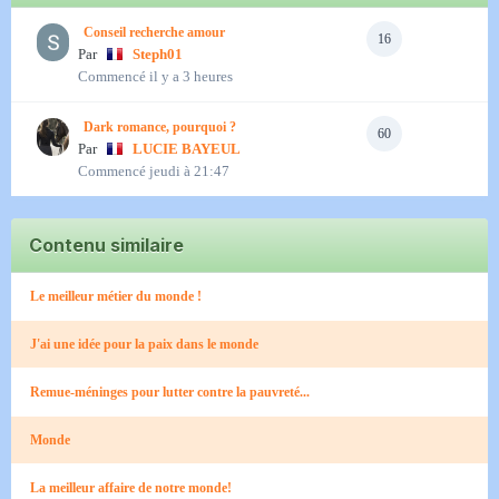
siècles, voire des millénaires. Le Musée Archéologique du Lac de
Conseil recherche amour
16
Paladru (MALP) expose environ 600 objets exceptionnels.
Par
Steph01
Commencé
il y a 3 heures
Le lac de Paladru est un site archéologique d'exception grâce à ses
conditions physico-chimiques particulières. L'absence d'oxygène
Dark romance, pourquoi ?
60
Par
LUCIE BAYEUL
dans les sédiments profonds, appelée anoxie, combinée à la faible
Commencé
jeudi à 21:47
turbulence des eaux, a permis une conservation unique des bois,
tissus et poteries. Ce n'est pas de la magie, c'est de la limnologie.
Contenu similaire
SOURCE:
Le meilleur métier du monde !
https://france-jeunes.net//paranormal/lac-paladru-cache-t-il-portail-
temporel-sous-eaux-grenobloises/
J'ai une idée pour la paix dans le monde
Remue-méninges pour lutter contre la pauvreté...
Monde
La meilleur affaire de notre monde!