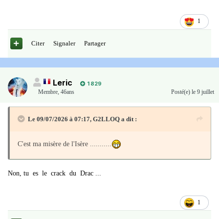
1
Citer
Signaler
Partager
Pieux de bois, vestiges d'une jetée médiévale
Leric
1 829
Membre
,
46ans
Posté(e)
le 9 juillet
Sous la surface, 20 000 vestiges : le musée archéologique qui défie
Le 09/07/2026 à 07:17,
G2LLOQ
a dit :
le temps
Si les légendes ont un fond de vérité, les preuves archéologiques
1040, les Chartreux et la transgression lacustre : la vérité derrière
C'est ma misère de l'Isère ...........
sont, elles, bien réelles. Le lac de Paladru n'abrite pas un village
la légende
englouti imaginaire, mais deux sites historiques d'une richesse
Non, tu es le crack du Drac ...
En 1040, trois sites littoraux, dont Ars, ont été abandonnés. La
exceptionnelle, séparés par près de 4 000 ans.
cause ? Une transgression lacustre, c'est-à-dire une montée des
Colletière (l'an Mil) et les Baigneurs (2700 av. J.-C.) : deux
eaux qui a ennoyé les habitations. Les vestiges, notamment des
1
époques figées sur 392 hectares
pieux de chêne, des poteries et des outils, sont restés visibles