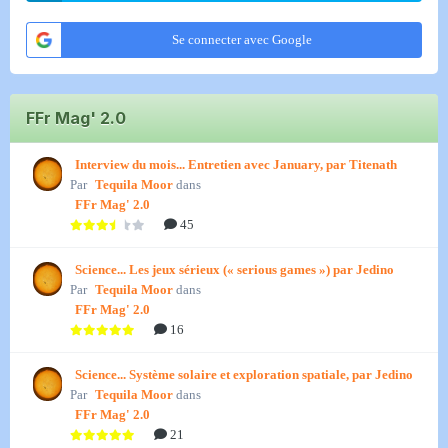
Se connecter avec Google
FFr Mag' 2.0
Interview du mois... Entretien avec January, par Titenath
Par
Tequila Moor
dans
FFr Mag' 2.0
45
Science... Les jeux sérieux (« serious games ») par Jedino
Par
Tequila Moor
dans
FFr Mag' 2.0
16
Science... Système solaire et exploration spatiale, par Jedino
Par
Tequila Moor
dans
FFr Mag' 2.0
21