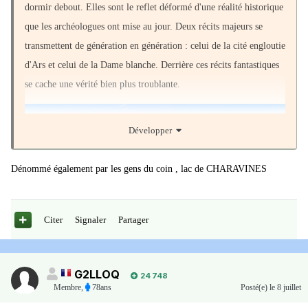
ne racontaient pas des histoires pour le plaisir : ils transmettaient
dormir debout. Elles sont le reflet déformé d'une réalité historique
une mémoire, même déformée, d'un événement réel.
que les archéologues ont mise au jour. Deux récits majeurs se
transmettent de génération en génération : celui de la cité engloutie
d'Ars et celui de la Dame blanche. Derrière ces récits fantastiques
se cache une vérité bien plus troublante.
Développer
Dénommé également par les gens du coin , lac de CHARAVINES
Citer
Signaler
Partager
La Dame blanche du lac : le fantôme romantique de la comtesse
G2LLOQ
24 748
d'Ars
Membre
,
78ans
Posté(e)
le 8 juillet