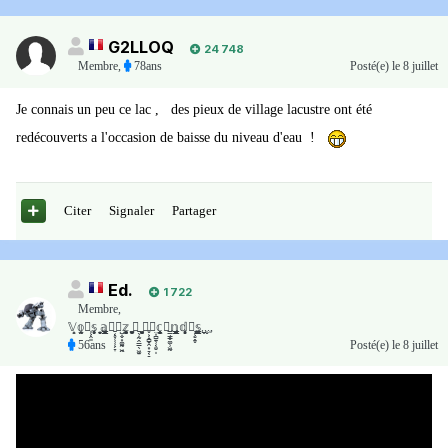
G2LLOQ
24 748
Membre
,
78ans
Posté(e)
le 8 juillet
Je connais un peu ce lac , des pieux de village lacustre ont été
redécouverts a l'occasion de baisse du niveau d'eau !
Citer
Signaler
Partager
Ed.
1 722
Membre
,
𝕍̟̝𝕠̫͓̰𝕦̩͕̭͈𝕤̩̥͉̠̗ ͓̠̮̦̣͈𝕒͓̣̟̰̝̥̳𝕧̱͔̥̜̹̜̗̞𝕖̺͎̬͙͚̱̰͖̯𝕫̙̻̪͈̗̠̜̜͎ ̬͍͎̯̠̪̟̠̹͕𝟝̱̖͎̰̭̳̱̖͖͍ ̟̗̰͖̟̜͚͍̯̱𝕤̥͕̟̻̞̯͙̠͔̠𝕖̤͎̻͍̹͔͈̮̩𝕔̥̣̜̬̝̼̦̘̯𝕠͇̣̳̥͚̹͖̰𝕟͇̤̳̟̞̬ͅ𝕕̥̙̠͇̦̣𝕖͕͕̮̭̥𝕤͎̳͍̻.̺̟̠.͕̬.͔,
56ans
Posté(e)
le 8 juillet