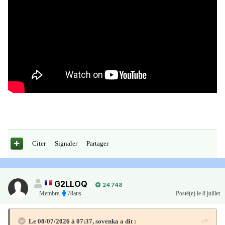
Citer
Signaler
Partager
G2LLOQ
24 748
Membre
,
78ans
Posté(e)
le 8 juillet
Le 08/07/2026 à 07:37,
sovenka
a dit :