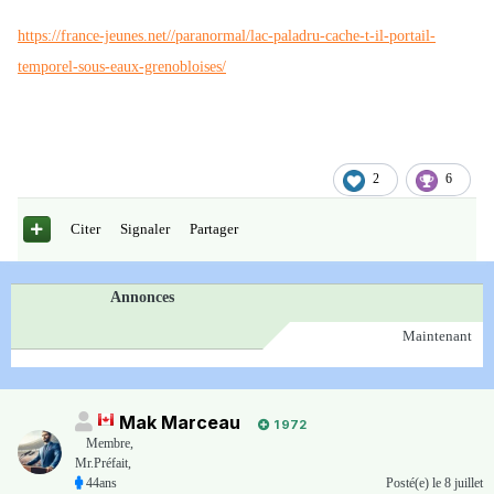
https://france-jeunes.net//paranormal/lac-paladru-cache-t-il-portail-
temporel-sous-eaux-grenobloises/
2
6
Citer
Signaler
Partager
Annonces
Maintenant
Mak Marceau
1 972
Membre
,
Mr.Préfait,
44ans
Posté(e)
le 8 juillet