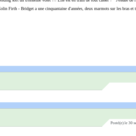
ding sort un troisième volet !!! Elle est en train de tout casser ! " J'essaie de r
olin Firth - Bridget a une cinquantaine d'années, deux marmots sur les bras et t
Posté(e)
le 30 