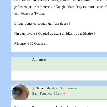
Ce matin en rentrant des courses, mail affolé d'une amie : " Helen Fiel
je fais ma petite recherche sur Google. Mark Dary est mort - adieu C
petit jeune sur Twitter.
Bridget Jones en cougar, qui l'aurait cru ?
Fin d'un mythe ? Ou pied de nez à un idéal trop médiatisé ?
Réponse le 10 Octobre...
Annonces
Osha
Membre
376 messages
Baby Forumeur‚
36ans‚