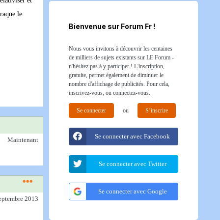
elativiser et
raque le
Bienvenue sur Forum Fr !
Nous vous invitons à découvrir les centaines
de milliers de sujets existants sur LE Forum -
n'hésitez pas à y participer ! L'inscription,
gratuite, permet également de diminuer le
nombre d'affichage de publicités. Pour cela,
inscrivez-vous, ou connectez-vous.
Se connecter
ou
S’inscrire
Se connecter avec Facebook
Maintenant
Se connecter avec Twitter
Se connecter avec Google
septembre 2013