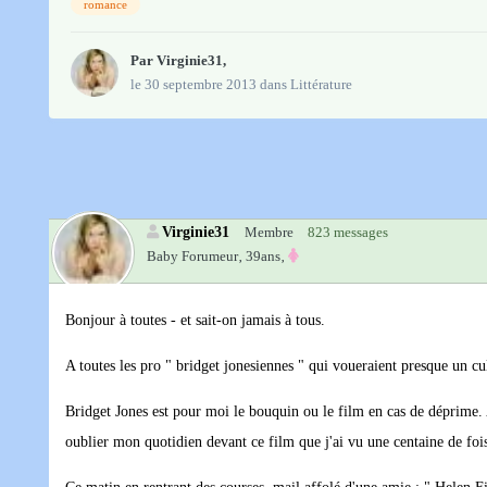
romance
Par
Virginie31
,
le 30 septembre 2013
dans
Littérature
Virginie31
Membre
823 messages
Baby Forumeur‚
39ans‚
Bonjour à toutes - et sait-on jamais à tous.
A toutes les pro " bridget jonesiennes " qui voueraient presque un cul
Bridget Jones est pour moi le bouquin ou le film en cas de déprime. 
oublier mon quotidien devant ce film que j'ai vu une centaine de fois 