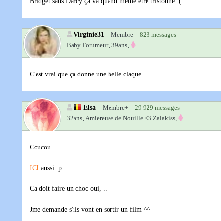
Bridget sans Darcy ça va quand même être tristoune :(
Virginie31
Membre
823 messages
Baby Forumeur‚
39ans‚
C'est vrai que ça donne une belle claque...
Elsa
Membre+
29 929 messages
32ans‚
Amiereuse de Nouille <3 Zalakiss,
Coucou
ICI
aussi :p
Ca doit faire un choc oui, ..
Jme demande s'ils vont en sortir un film ^^