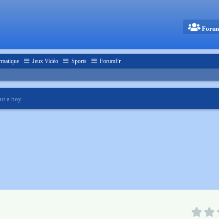
Foru
rmatique
Jeux Vidéo
Sports
ForumFr
ut a boy