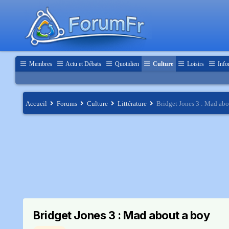
Membres
Actu et Débats
Quotidien
Culture
Loisirs
Info
Accueil
Forums
Culture
Littérature
Bridget Jones 3 : Mad abo
Bridget Jones 3 : Mad about a boy