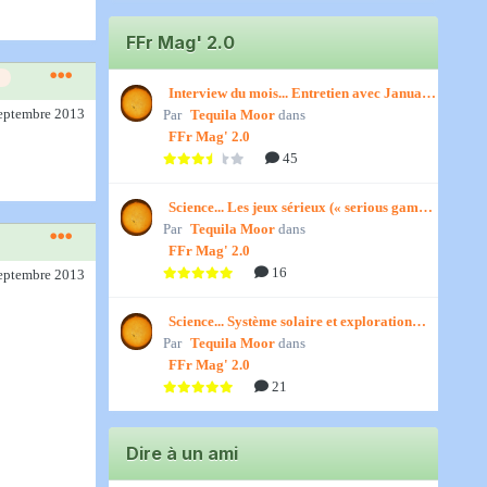
FFr Mag' 2.0
Interview du mois... Entretien avec January,
septembre 2013
Par
par Titenath
Tequila Moor
dans
FFr Mag' 2.0
45
Science... Les jeux sérieux (« serious games
Par
») par Jedino
Tequila Moor
dans
FFr Mag' 2.0
16
septembre 2013
Science... Système solaire et exploration
Par
spatiale, par Jedino
Tequila Moor
dans
FFr Mag' 2.0
21
Dire à un ami