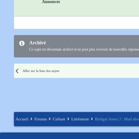
Annonces
Archivé
Ce sujet est désormais archivé et ne peut plus recevoir de nouvelles répons
Aller sur la liste des sujets
Accueil
Forums
Culture
Littérature
Bridget Jones 3 : Mad abo