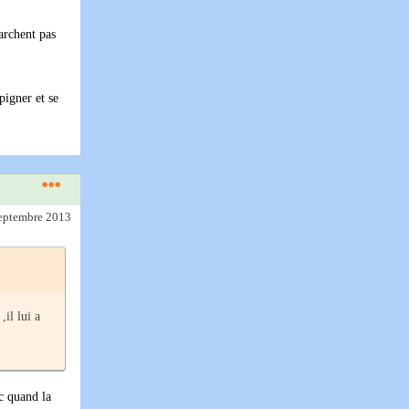
archent pas
pigner et se
septembre 2013
,il lui a
nc quand la