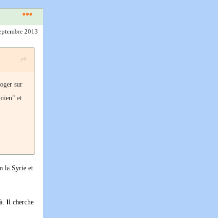
septembre 2013
roger sur
anien" et
n la Syrie et
à. Il cherche