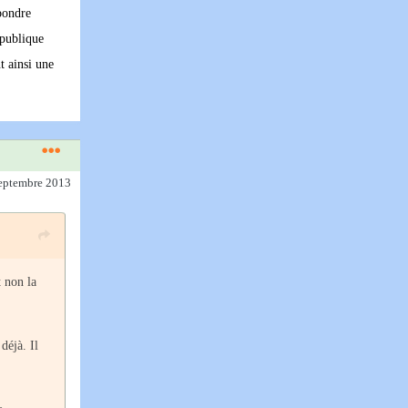
épondre
 publique
t ainsi une
septembre 2013
t non la
déjà. Il