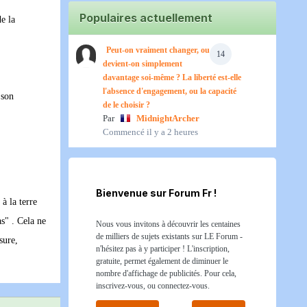
Populaires actuellement
e la
Peut-on vraiment changer, ou
14
devient-on simplement
davantage soi-même ? La liberté est-elle
l'absence d'engagement, ou la capacité
 son
de le choisir ?
Par
MidnightArcher
Commencé
il y a 2 heures
Bienvenue sur Forum Fr !
 à la terre
as" . Cela ne
Nous vous invitons à découvrir les centaines
de milliers de sujets existants sur LE Forum -
sure,
n'hésitez pas à y participer ! L'inscription,
gratuite, permet également de diminuer le
nombre d'affichage de publicités. Pour cela,
inscrivez-vous, ou connectez-vous.