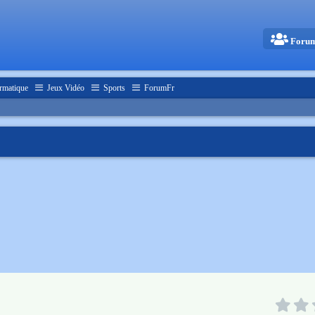
Foru
rmatique
Jeux Vidéo
Sports
ForumFr