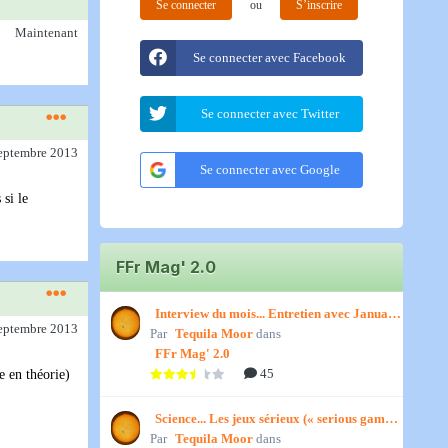
Se connecter
ou
S’inscrire
Maintenant
Se connecter avec Facebook
Se connecter avec Twitter
septembre 2013
Se connecter avec Google
 si le
FFr Mag' 2.0
Interview du mois... Entretien avec January,
septembre 2013
Par
par Titenath
Tequila Moor
dans
FFr Mag' 2.0
45
e en théorie)
Science... Les jeux sérieux (« serious games
Par
») par Jedino
Tequila Moor
dans