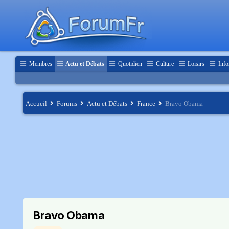
Membres
Actu et Débats
Quotidien
Culture
Loisirs
Info
Accueil
Forums
Actu et Débats
France
Bravo Obama
Bravo Obama