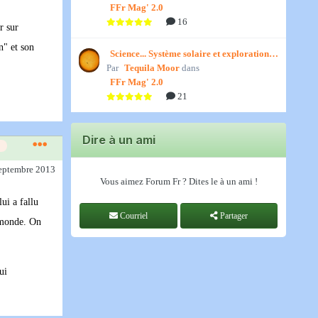
FFr Mag' 2.0
16
r sur
n" et son
Science... Système solaire et exploration
Par
spatiale, par Jedino
Tequila Moor
dans
FFr Mag' 2.0
21
Dire à un ami
septembre 2013
Vous aimez Forum Fr ? Dites le à un ami !
lui a fallu
Courriel
Partager
u monde. On
ui