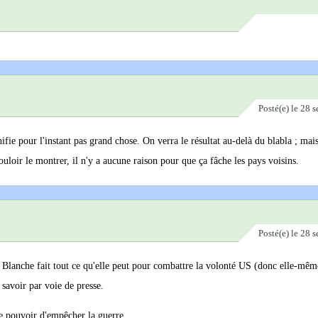
Posté(e)
le 28 
ifie pour l'instant pas grand chose. On verra le résultat au-delà du blabla ; mais
uloir le montrer, il n'y a aucune raison pour que ça fâche les pays voisins.
Posté(e)
le 28 
n Blanche fait tout ce qu'elle peut pour combattre la volonté US (donc elle-mêm
t savoir par voie de presse.
e pouvoir d'empêcher la guerre.