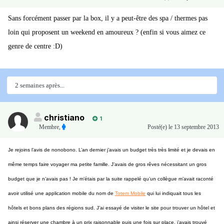
Sans forcément passer par la box, il y a peut-être des spa / thermes pas
loin qui proposent un weekend en amoureux ? (enfin si vous aimez ce
genre de centre :D)
2 semaines après...
christiano
1
Membre
,
Posté(e)
le 13 septembre 2013
Je rejoins l’avis de nonobono. L’an dernier j’avais un budget très très limité et je devais en
même temps faire voyager ma petite famille. J’avais de gros rêves nécessitant un gros
budget que je n’avais pas ! Je m’étais par la suite rappelé qu’un collègue m’avait raconté
avoir utilisé une application mobile du nom de
Totem Mobile
qui lui indiquait tous les
hôtels et bons plans des régions sud. J’ai essayé de visiter le site pour trouver un hôtel et
ainsi réserver une chambre à un prix raisonnable puis une fois sur place, j’avais trouvé