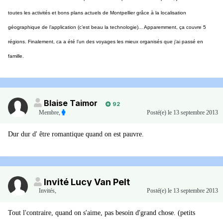
toutes les activités et bons plans actuels de Montpellier grâce à la localisation
géographique de l’application (c’est beau la technologie)... Apparemment, ça couvre 5
régions. Finalement, ca a été l’un des voyages les mieux organisés que j’ai passé en
famille.
Blaise Taimor
92
Membre
,
Posté(e)
le 13 septembre 2013
Dur dur d' être romantique quand on est pauvre.
Invité Lucy Van Pelt
Invités
,
Posté(e)
le 13 septembre 2013
Tout l'contraire, quand on s'aime, pas besoin d'grand chose. (petits