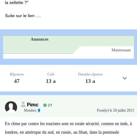
la sellette ?"
Suite sur le lien ....
Annonces
Maintenant
Réponses
Créé
Dernière réponse
47
13 a
13 a
Pimc
27
Membre
,
Posté(e)
le 28 juillet 2013
En chine par contre les touristes sont en totale sécurité, comme en inde, à
londres, en amérique du sud, en russie, au liban, dans la peninsule