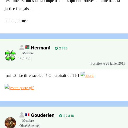
ces mineurs sont sous la coupe d'adultes qui ont trouvés la faille dans la
justice française .
bonne journée
Herman1
2 555
Membre
,
♪ ♫ ♪ ♫,
Posté(e)
le 28 juillet 2013
:smile2: Le titre racoleur ! On croirait du TF1
Gouderien
42 818
Membre
,
Obsédé textuel,