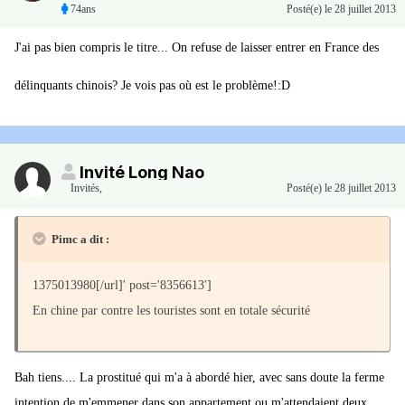
74ans
Posté(e)
le 28 juillet 2013
J'ai pas bien compris le titre... On refuse de laisser entrer en France des
délinquants chinois? Je vois pas où est le problème!:D
Invité Long Nao
Invités
,
Posté(e)
le 28 juillet 2013
Pimc a dit :
1375013980[/url]' post='8356613']
En chine par contre les touristes sont en totale sécurité
Bah tiens.... La prostitué qui m'a à abordé hier, avec sans doute la ferme
intention de m'emmener dans son appartement ou m'attendaient deux