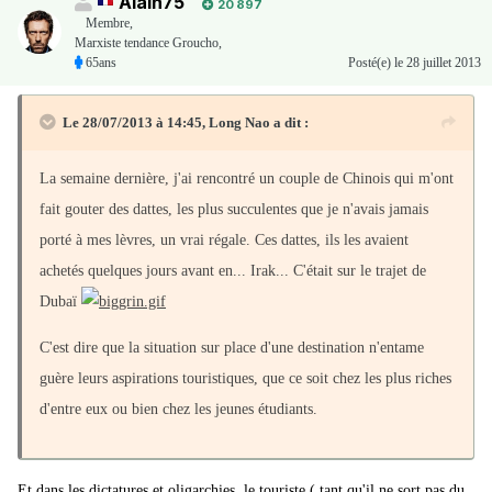
Alain75
20 897
Membre
,
Marxiste tendance Groucho,
65ans
Posté(e)
le 28 juillet 2013
Le 28/07/2013 à 14:45, Long Nao a dit :
La semaine dernière, j'ai rencontré un couple de Chinois qui m'ont
fait gouter des dattes, les plus succulentes que je n'avais jamais
porté à mes lèvres, un vrai régale. Ces dattes, ils les avaient
achetés quelques jours avant en... Irak... C'était sur le trajet de
Dubaï
C'est dire que la situation sur place d'une destination n'entame
guère leurs aspirations touristiques, que ce soit chez les plus riches
d'entre eux ou bien chez les jeunes étudiants.
Et dans les dictatures et oligarchies, le touriste ( tant qu'il ne sort pas du