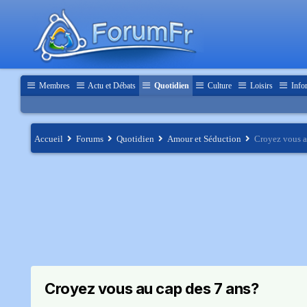
Membres
Actu et Débats
Quotidien
Culture
Loisirs
Info
Accueil
Forums
Quotidien
Amour et Séduction
Croyez vous a
Croyez vous au cap des 7 ans?