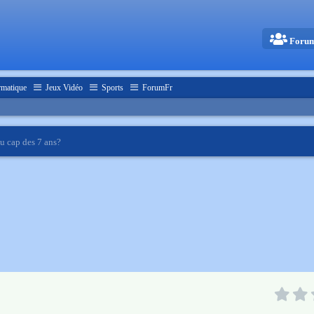
Foru
rmatique
Jeux Vidéo
Sports
ForumFr
u cap des 7 ans?