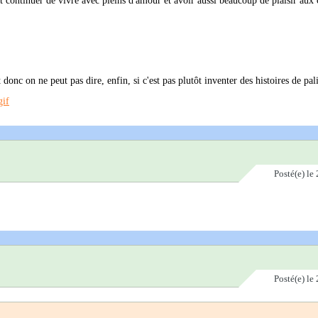
ut continuer de vivre avec pleins d'amour et avoir aussi beaucoup de plaisir aux 
 donc on ne peut pas dire, enfin, si c'est pas plutôt inventer des histoires de pal
Posté(e)
le 
Posté(e)
le 