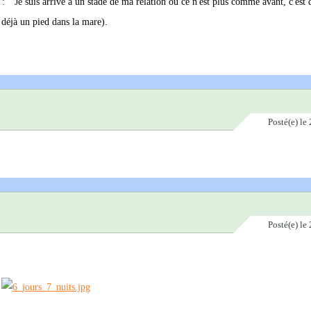
 : " Je suis arrivé à un stade de ma relation où ce n'est plus comme avant, c'est d
 déjà un pied dans la mare).
Posté(e)
le 
Posté(e)
le 