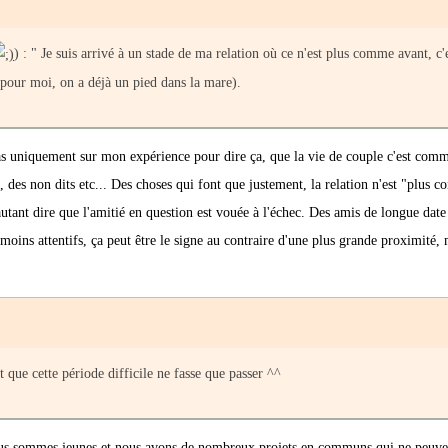
) : " Je suis arrivé à un stade de ma relation où ce n'est plus comme avant, c'
n pour moi, on a déjà un pied dans la mare).
pas uniquement sur mon expérience pour dire ça, que la vie de couple c'est com
ns, des non dits etc... Des choses qui font que justement, la relation n'est "plus
autant dire que l'amitié en question est vouée à l'échec. Des amis de longue dat
moins attentifs, ça peut être le signe au contraire d'une plus grande proximité,
 que cette période difficile ne fasse que passer ^^
, nous sommes jeunes et nous avons de nombreux projets en communs qui ne peuv