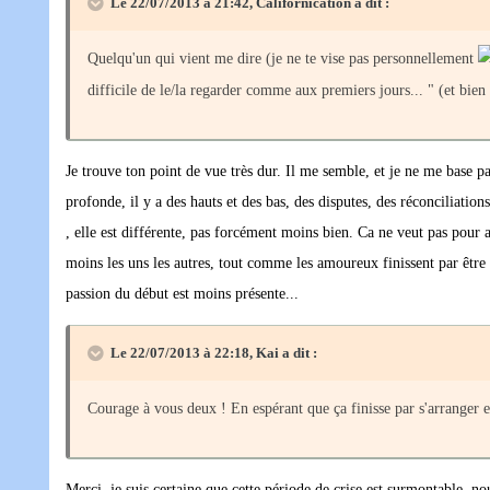
Le 22/07/2013 à 21:42, Californication a dit :
Quelqu'un qui vient me dire (je ne te vise pas personnellement
difficile de le/la regarder comme aux premiers jours... " (et bie
Je trouve ton point de vue très dur. Il me semble, et je ne me base 
profonde, il y a des hauts et des bas, des disputes, des réconciliatio
, elle est différente, pas forcément moins bien. Ca ne veut pas pour 
moins les uns les autres, tout comme les amoureux finissent par être 
passion du début est moins présente...
Le 22/07/2013 à 22:18, Kai a dit :
Courage à vous deux ! En espérant que ça finisse par s'arranger et
Merci, je suis certaine que cette période de crise est surmontable