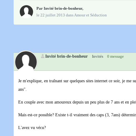
Par Invité brin-de-bonheur,
le 22 juillet 2013
dans
Amour et Séduction
Invité brin-de-bonheur
Invités
0 message
Je m'explique, en traînant sur quelques sites internet ce soir, je me
ans".
En couple avec mon amoureux depuis un peu plus de 7 ans et en plein 
Mais est-ce possible? Existe t-il vraiment des caps (3, 7ans) détermi
L'avez vu vécu?