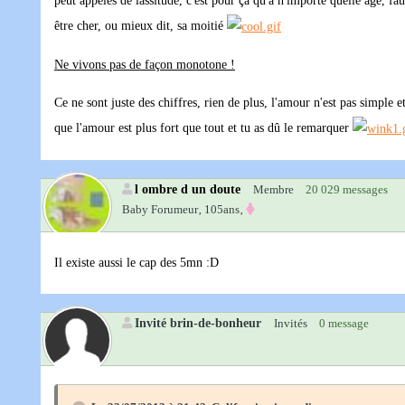
peut appelés de lassitude, c'est pour ça qu'à n'importe quelle âge, fa
être cher, ou mieux dit, sa moitié
Ne vivons pas de façon monotone !
Ce ne sont juste des chiffres, rien de plus, l'amour n'est pas simple et
que l'amour est plus fort que tout et tu as dû le remarquer
l ombre d un doute
Membre
20 029 messages
Baby Forumeur‚
105ans‚
Il existe aussi le cap des 5mn :D
Invité brin-de-bonheur
Invités
0 message