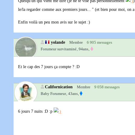
Quelqu'un qui vient me dire (je ne te vise pas personnellement
)
le/la regarder comme aux premiers jours... " (et bien pour moi, on a
Enfin voilà un peu mon avis sur le sujet :)
yolande
Membre
6 905 messages
Forumeur survitaminé‚
94ans‚
Et le cap des 7 jours ça compte ? :D
Californication
Membre
9 058 messages
Baby Forumeur‚
43ans‚
6 jours 7 nuits :D :p