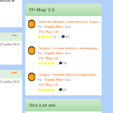
ifficile de
FFr Mag' 2.0
Interview du mois... Entretien avec January,
Par
par Titenath
Tequila Moor
dans
FFr Mag' 2.0
45
22 juillet 2013
Science... Les jeux sérieux (« serious games
Par
») par Jedino
Tequila Moor
dans
FFr Mag' 2.0
16
Science... Système solaire et exploration
Par
spatiale, par Jedino
Tequila Moor
dans
22 juillet 2013
FFr Mag' 2.0
21
Dire à un ami