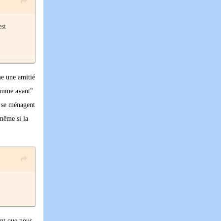
est
me une amitié
 comme avant"
e se ménagent
 même si la
ent que nous