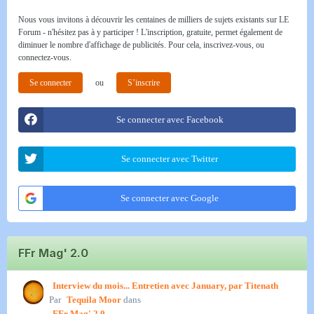
Nous vous invitons à découvrir les centaines de milliers de sujets existants sur LE
Forum - n'hésitez pas à y participer ! L'inscription, gratuite, permet également de
diminuer le nombre d'affichage de publicités. Pour cela, inscrivez-vous, ou
connectez-vous.
Se connecter
ou
S’inscrire
Se connecter avec Facebook
Se connecter avec Twitter
Se connecter avec Google
FFr Mag' 2.0
Interview du mois... Entretien avec January, par Titenath
Par
Tequila Moor
dans
FFr Mag' 2.0