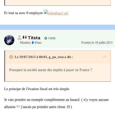
Et tout sa avec 0 employer
Titsta
1 305
Membre
,
45ans
Posté(e)
le 19 juillet 2013
Le 19/07/2013 à 08:01, g_pu_rien a dit :
Pourquoi la société aurait des impôts à payer en France ?
Le principe de l'évasion fiscal est très simple.
Je vais prendre un exemple complètement au hasard. ( n'y voyez aucune
allusion ^^ j'aurais pu prendre autre chose :D )