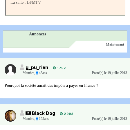
La suite : BFMTV
Annonces
Maintenant
g_pu_rien
1 792
Membre
,
48ans
Posté(e)
le 19 juillet 2013
Pourquoi la société aurait des impôts à payer en France ?
Black Dog
2 998
Membre
,
155ans
Posté(e)
le 19 juillet 2013