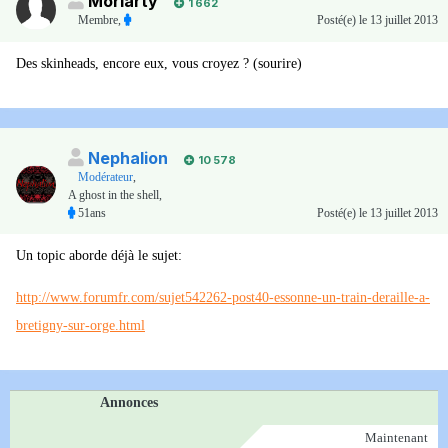
Moriarty
1 662
Membre
,
Posté(e)
le 13 juillet 2013
Des skinheads, encore eux, vous croyez ? (sourire)
Nephalion
10 578
Modérateur
,
A ghost in the shell,
51ans
Posté(e)
le 13 juillet 2013
Un topic aborde déjà le sujet:
http://www.forumfr.com/sujet542262-post40-essonne-un-train-deraille-a-
bretigny-sur-orge.html
Annonces
Maintenant