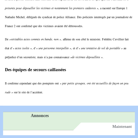
présents pour dépouiller les victimes et notamment les premiers cadavres »
, a raconté sur Europe 1
Nathalie Michel, déléguée du syndicat de police Alliance. Des policiers interrogés par un journaliste de
France 2 ont confirmé que des victimes avaient été détroussées.
De
»véritables actes commis en bande, non »,
affirme de son côté le ministre. Frédéric Cuvillier fait
état d’
« actes isolés »
, d’
« une personne interpellée »
, et d’
« une tentative de vol de portable »
au
préjudice d’un secouriste, mais n’a pas connaissance
»de victimes dépouillées »
.
Des équipes de secours caillassées
Il confirme cependant que des pompiers ont
« par petits groupes, ont été accueillis de façon un peu
rude »
sur le site de l’accident.
Annonces
Maintenant