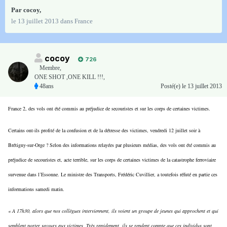
Par
cocoy
,
le 13 juillet 2013
dans
France
cocoy
726
Membre
,
ONE SHOT ,ONE KILL !!!,
48ans
Posté(e)
le 13 juillet 2013
France 2, des vols ont été commis au préjudice de secouristes et sur les corps de certaines victimes.
Certains ont-ils profité de la confusion et de la détresse des victimes, vendredi 12 juillet soir à
Brétigny-sur-Orge ? Selon des informations relayées par plusieurs médias, des vols ont été commis au
préjudice de secouristes et, acte terrible, sur les corps de certaines victimes de la catastrophe ferroviaire
survenue dans l’Essonne. Le ministre des Transports, Frédéric Cuvillier, a toutefois réfuté en partie ces
informations samedi matin.
«
A 17h30, alors que nos collègues interviennent, ils voient un groupe de jeunes qui approchent et qui
semblent porter secours aux victimes. Très rapidement, ils se rendent compte que ces individus sont