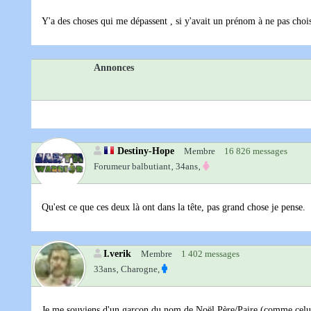
Y'a des choses qui me dépassent , si y'avait un prénom à ne pas choisi
Annonces
Destiny-Hope
Membre
16 826 messages
Forumeur balbutiant‚
34ans‚
Qu'est ce que ces deux là ont dans la tête, pas grand chose je pense.
I.verik
Membre
1 402 messages
33ans‚
Charogne,
Je me souviens d'un garçon du nom de Noël Père/Paire (comme celui d