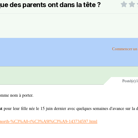
e des parents ont dans la tête ?
Commencer un 
Posté(e)
 comme nom à porter.
pour leur fille née le 15 juin dernier avec quelques semaines d'avance sur la 
st
nom-north-%C3%A0-t%C3%A9l%C3%A9-143734597.html