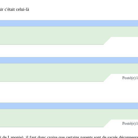
r c'était celui-là
Posté(e)
Posté(e)
e Laponie), il faut donc croire que certains parents sont de sacrés déconneurs