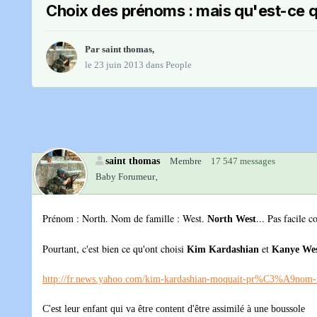
Choix des prénoms : mais qu'est-ce qu
Par
saint thomas
,
le 23 juin 2013
dans
People
saint thomas
Membre
17 547 messages
Baby Forumeur‚
Prénom : North. Nom de famille : West.
... Pas facile
North West
Pourtant, c'est bien ce qu'ont choisi
et
Kim Kardashian
Kanye We
http://fr.news.yahoo.com/kim-kardashian-moquait-pr%C3%A9
C'est leur enfant qui va être content d'être assimilé à une boussole