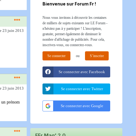
Bienvenue sur Forum Fr !
Nous vous invitons à découvrir les centaines
de milliers de sujets existants sur LE Forum -
n'hésitez pas à y participer ! L'inscription,
le 23 juin 2013
gratuite, permet également de diminuer le
nombre d'affichage de publicités. Pour cela,
inscrivez-vous, ou connectez-vous.
Se connecter
ou
S’inscrire
Se connecter avec Facebook
le 23 juin 2013
Se connecter avec Twitter
st un prénom
Se connecter avec Google
FFr Mag' 2.0