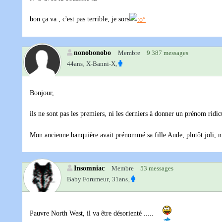
bon ça va , c'est pas terrible, je sors
nonobonobo
Membre
9 387 messages
44ans‚
X-Banni-X,
Bonjour,
ils ne sont pas les premiers, ni les derniers à donner un prénom ridic
Mon ancienne banquière avait prénommé sa fille Aude, plutôt joli,
Insomniac
Membre
53 messages
Baby Forumeur‚
31ans‚
Pauvre North West, il va être désorienté .....