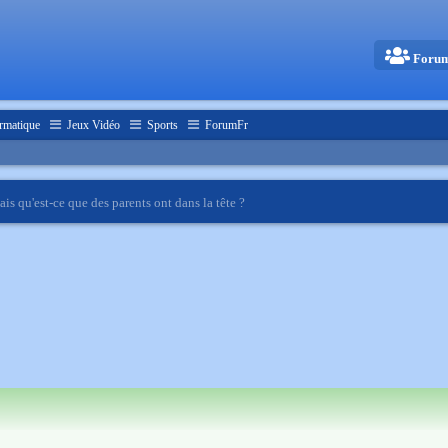
Foru
rmatique
Jeux Vidéo
Sports
ForumFr
s qu'est-ce que des parents ont dans la tête ?