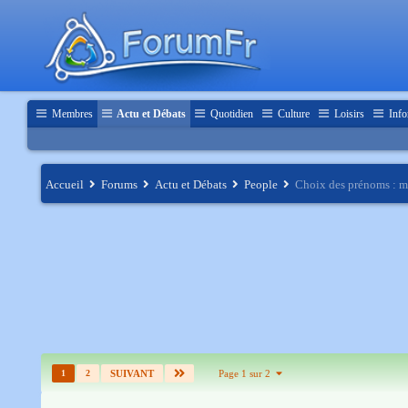
Membres
Actu et Débats
Quotidien
Culture
Loisirs
Info
Accueil
Forums
Actu et Débats
People
Choix des prénoms : mai
1
2
SUIVANT
Page 1 sur 2