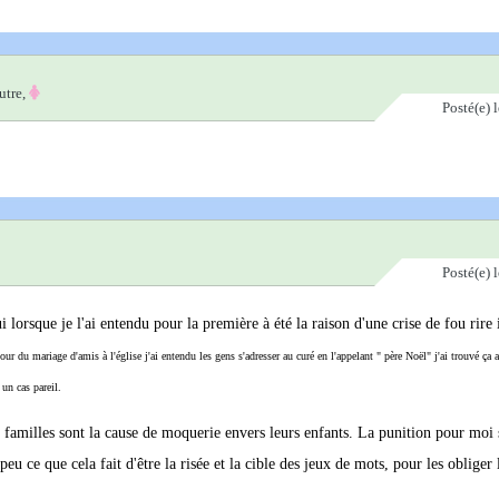
utre,
Posté(e)
Posté(e)
 lorsque je l'ai entendu pour la première à été la raison d'une crise de fou rire
our du mariage d'amis à l'église j'ai entendu les gens s'adresser au curé en l'appelant " père Noël" j'ai trouvé ça 
 un cas pareil.
amilles sont la cause de moquerie envers leurs enfants. La punition pour moi s
eu ce que cela fait d'être la risée et la cible des jeux de mots, pour les obliger