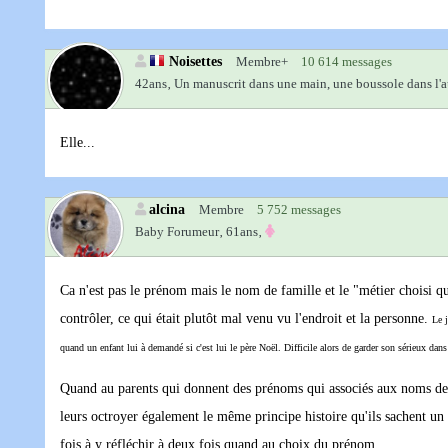
Noisettes
Membre+
10 614 messages
42ans‚
Un manuscrit dans une main, une boussole dans l'a
Elle...
alcina
Membre
5 752 messages
Baby Forumeur‚
61ans‚
Ca n'est pas le prénom mais le nom de famille et le "métier choisi qui
contrôler, ce qui était plutôt mal venu vu l'endroit et la personne.
Le j
quand un enfant lui à demandé si c'est lui le père Noël. Difficile alors de garder son sérieux dans
Quand au parents qui donnent des prénoms qui associés aux noms de f
leurs octroyer également le même principe histoire qu'ils sachent un p
fois à y réfléchir à deux fois quand au choix du prénom