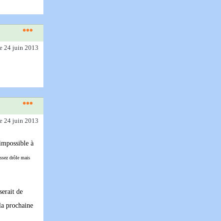
le 24 juin 2013
le 24 juin 2013
 impossible à
assez drôle mais
erait de
 la prochaine