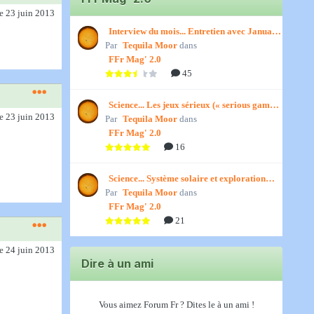
le 23 juin 2013
Interview du mois... Entretien avec January,
Par
par Titenath
Tequila Moor
dans
FFr Mag' 2.0
45
Science... Les jeux sérieux (« serious games
le 23 juin 2013
Par
») par Jedino
Tequila Moor
dans
FFr Mag' 2.0
16
Science... Système solaire et exploration
Par
spatiale, par Jedino
Tequila Moor
dans
FFr Mag' 2.0
21
le 24 juin 2013
Dire à un ami
Vous aimez Forum Fr ? Dites le à un ami !