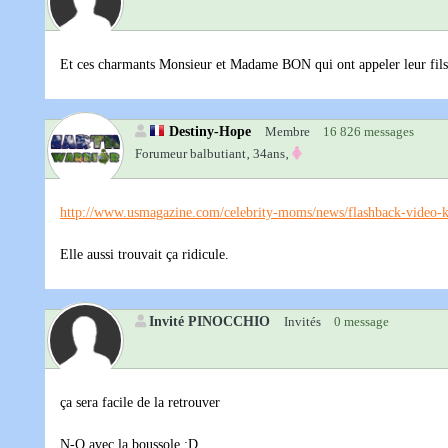
Et ces charmants Monsieur et Madame BON qui ont appeler leur fils Je
Destiny-Hope
Membre
16 826 messages
Forumeur balbutiant‚
34ans‚
http://www.usmagazine.com/celebrity-moms/news/flashback-video-k
Elle aussi trouvait ça ridicule.
Invité PINOCCHIO
Invités
0 message
ça sera facile de la retrouver
N-O avec la boussole :D