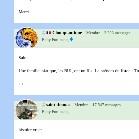
Merci.
Clou quantique
Membre
3 203 messages
Baby Forumeur‚
Salut.
Une famille asiatique, les BUI, ont un fils. Le prénom du fiston : T
++
saint thomas
Membre
17 547 messages
Baby Forumeur‚
histoire vraie