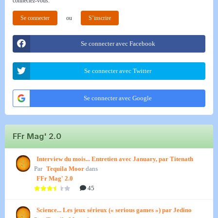
connectez-vous.
Se connecter
ou
S’inscrire
Se connecter avec Facebook
Se connecter avec Twitter
Se connecter avec Google
FFr Mag' 2.0
Interview du mois... Entretien avec January, par Titenath
Par
Tequila Moor
dans
FFr Mag' 2.0
45
Science... Les jeux sérieux (« serious games ») par Jedino