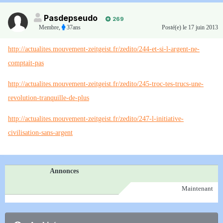
Pasdepseudo
269
Membre
,
37ans
Posté(e)
le 17 juin 2013
http://actualites.mouvement-zeitgeist.fr/zedito/244-et-si-l-argent-ne-
comptait-pas
http://actualites.mouvement-zeitgeist.fr/zedito/245-troc-tes-trucs-une-
revolution-tranquille-de-plus
http://actualites.mouvement-zeitgeist.fr/zedito/247-l-initiative-
civilisation-sans-argent
Annonces
Maintenant