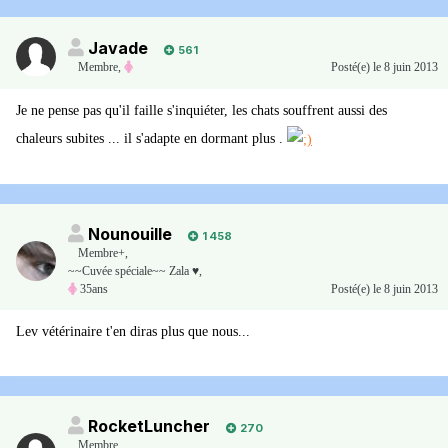
Javade
561
Membre
,
Posté(e)
le 8 juin 2013
Je ne pense pas qu'il faille s'inquiéter, les chats souffrent aussi des
chaleurs subites ... il s'adapte en dormant plus .
Nounouille
1 458
Membre+,
~~Cuvée spéciale~~ Zala ♥,
35ans
Posté(e)
le 8 juin 2013
Lev vétérinaire t'en diras plus que nous...
RocketLuncher
270
Membre
,