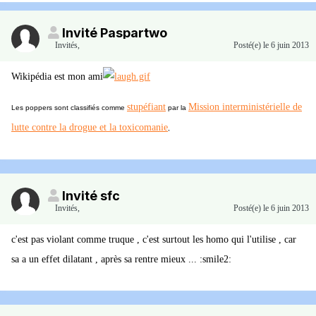
Invité Paspartwo
Invités
,
Posté(e)
le 6 juin 2013
Wikipédia est mon ami
stupéfiant
Mission interministérielle de
Les poppers sont classifiés comme
par la
lutte contre la drogue et la toxicomanie
,
Invité sfc
Invités
,
Posté(e)
le 6 juin 2013
c'est pas violant comme truque , c'est surtout les homo qui l'utilise , car
sa a un effet dilatant , après sa rentre mieux ... :smile2: