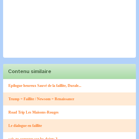
Contenu similaire
Epilogue heureux Sauvé de la faillite, Durale...
Trump = Faillite / Newsom = Renaissance
Road Trip Les Maisons-Rouges​
Le dialogue en faillite
sais-tu compter sur les doigts ?