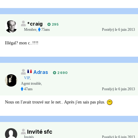
*craig
295
Membre
,
75ans
Posté(e)
le 6 juin 2013
Illégal? mon c..!!!!
Adras
2 690
VIP
,
Agent trouble,
47ans
Posté(e)
le 6 juin 2013
Nous on l'avait trouvé sur le net.. Après j'en sais pas plus.
Invité sfc
Invités
,
Posté(e)
le 6 juin 2013