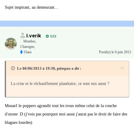
Sujet inspirant, au demeurant...
I.verik
522
Membre
,
Charogne,
33ans
Posté(e)
le 6 juin 2013
Le 06/06/2013 à 19:30, ptitepao a dit :
La crise et le réchauffement planétaire, ce sont eux aussi ?
Mouarf le poppers agrandit tout les trous même celui de la couche
d'ozone :D (j'vois pas pourquoi moi aussi j'aurai pas le droit de faire des
blagues lourdes)