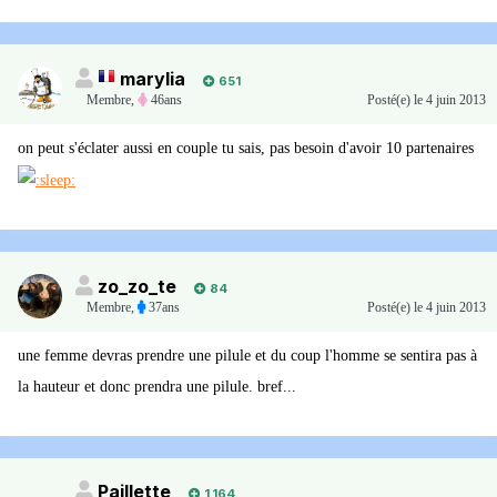
marylia
651
Membre
,
46ans
Posté(e)
le 4 juin 2013
on peut s'éclater aussi en couple tu sais, pas besoin d'avoir 10 partenaires
zo_zo_te
84
Membre
,
37ans
Posté(e)
le 4 juin 2013
une femme devras prendre une pilule et du coup l'homme se sentira pas à
la hauteur et donc prendra une pilule. bref...
Paillette
1 164