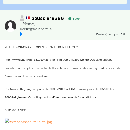
poussiere666
1 241
Membre
,
Désintégrateur de trolls,
Posté(e)
le 3 juin 2013
ZUT, LE «VIAGRA» FÉMININ SERAIT TROP EFFICACE
http://www.slate.fr/life/73191/viagra-feminin-trop-efficace-lybrido
Des scientifiques
travaillent à une pilule qui facilite la libido féminine, mais certains craignent de créer «la
femme sexuellement agressive»!
Par Marion Degeorges | publié le 30/05/2013 à 14h58, mis à jour le 30/05/2013 à
19h03
«
Lybrido
». On a l’impression d’entendre «débridé» et «libido».
Suite de l'article