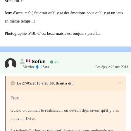
Scenario: 0
Jeux d'acteur: 0 ( faudrait qu'il y ai des émotions pour qu'il y ai un jeux
en même temps...)
Photographie 5/10. C’est beau mais c'est toujours pareil.....
Sofun
25
Membre
,
115ans
Posté(e)
le 29 mai 2013
Le 27/05/2013 à 20:00, Bruit a dit :
Faux.
Quand on connait le réalisateur, on devrait déjà savoir qu'il y a eu
un avant Drive.
La trilogie Pusher est tout sauf abstraite et transcendentale par