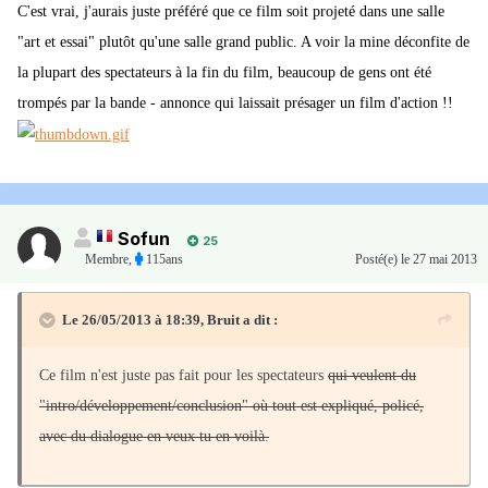
C'est vrai, j'aurais juste préféré que ce film soit projeté dans une salle
"art et essai" plutôt qu'une salle grand public. A voir la mine déconfite de
la plupart des spectateurs à la fin du film, beaucoup de gens ont été
trompés par la bande - annonce qui laissait présager un film d'action !!
Sofun
25
Membre
,
115ans
Posté(e)
le 27 mai 2013
Le 26/05/2013 à 18:39, Bruit a dit :
Ce film n'est juste pas fait pour les spectateurs
qui veulent du
"intro/développement/conclusion" où tout est expliqué, policé,
avec du dialogue en veux tu en voilà.