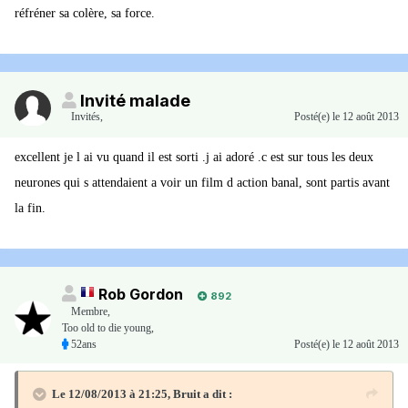
réfréner sa colère, sa force.
Invité malade
Invités
,
Posté(e)
le 12 août 2013
excellent je l ai vu quand il est sorti .j ai adoré .c est sur tous les deux
neurones qui s attendaient a voir un film d action banal, sont partis avant
la fin.
Rob Gordon
892
Membre
,
Too old to die young,
52ans
Posté(e)
le 12 août 2013
Le 12/08/2013 à 21:25, Bruit a dit :