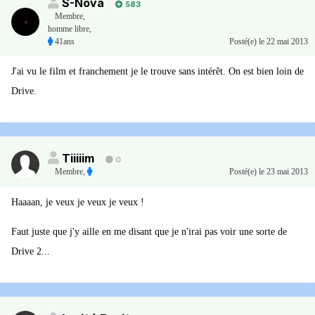
S-Nova
583
Membre
,
homme libre,
41ans
Posté(e)
le 22 mai 2013
J'ai vu le film et franchement je le trouve sans intérêt. On est bien loin de
Drive.
Tiiiiim
0
Membre
,
Posté(e)
le 23 mai 2013
Haaaan, je veux je veux je veux !
Faut juste que j'y aille en me disant que je n'irai pas voir une sorte de
Drive 2...