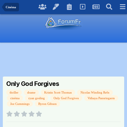
Cinéma
Only God Forgives
thriller
drame
Kristin Scott Thomas
Nicolas Winding Refn
cinéma
ryan gosling
Only God Forgives
Vithaya Pansringarm
Joe Cummings
Byron Gibson