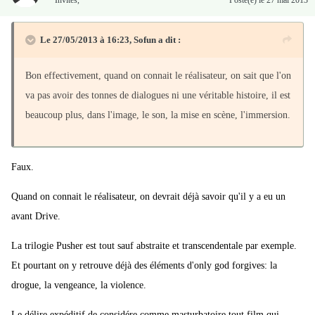
Invités
,
Posté(e)
le 27 mai 2013
Le 27/05/2013 à 16:23, Sofun a dit :
Bon effectivement, quand on connait le réalisateur, on sait que l'on
va pas avoir des tonnes de dialogues ni une véritable histoire, il est
beaucoup plus, dans l'image, le son, la mise en scène, l'immersion.
Faux.
Quand on connait le réalisateur, on devrait déjà savoir qu'il y a eu un
avant Drive.
La trilogie Pusher est tout sauf abstraite et transcendentale par exemple.
Et pourtant on y retrouve déjà des éléments d'only god forgives: la
drogue, la vengeance, la violence.
Le délire expéditif de considére comme masturbatoire tout film qui