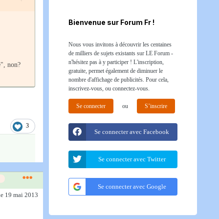
Bienvenue sur Forum Fr !
Nous vous invitons à découvrir les centaines
de milliers de sujets existants sur LE Forum -
n'hésitez pas à y participer ! L'inscription,
e", non?
gratuite, permet également de diminuer le
nombre d'affichage de publicités. Pour cela,
inscrivez-vous, ou connectez-vous.
Se connecter
ou
S’inscrire
3
Se connecter avec Facebook
Se connecter avec Twitter
Se connecter avec Google
le 19 mai 2013