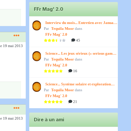
FFr Mag' 2.0
Interview du mois... Entretien avec January,
Par
par Titenath
Tequila Moor
dans
FFr Mag' 2.0
45
le 19 mai 2013
Science... Les jeux sérieux (« serious games
Par
») par Jedino
Tequila Moor
dans
FFr Mag' 2.0
16
Science... Système solaire et exploration
Par
spatiale, par Jedino
Tequila Moor
dans
FFr Mag' 2.0
21
le 19 mai 2013
Dire à un ami