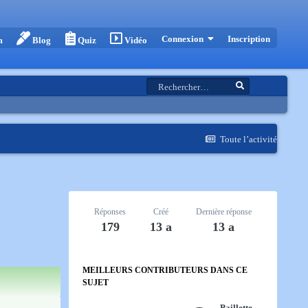
Inscription
Connexion
m
Blog
Quiz
Vidéo
Toute l’activité
Réponses
Créé
Dernière réponse
179
13 a
13 a
MEILLEURS CONTRIBUTEURS DANS CE
SUJET
Paillette