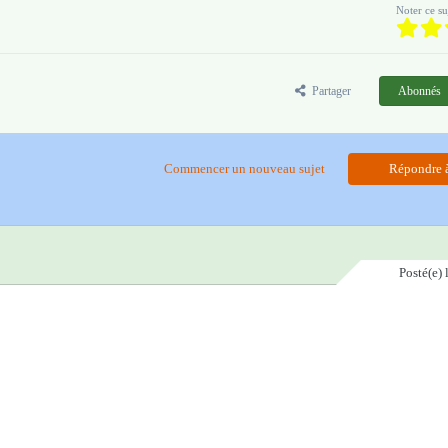
Noter ce su
Partager
Abonnés
Commencer un nouveau sujet
Répondre à
Posté(e)