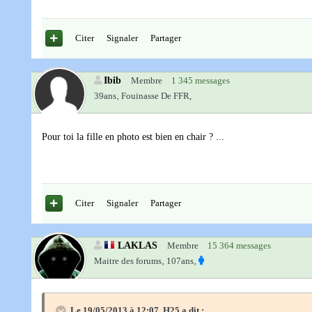
Citer
Signaler
Partager
Ibib
Membre
1 345 messages
39ans‚
Fouinasse De FFR,
Pour toi la fille en photo est bien en chair ? ...
Citer
Signaler
Partager
LAKLAS
Membre
15 364 messages
Maitre des forums‚
107ans‚
Le 19/05/2013 à 12:07, H25 a dit :