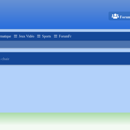
Foru
rmatique
Jeux Vidéo
Sports
ForumFr
 chair