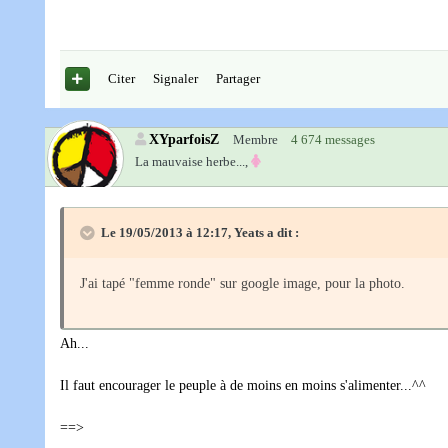
Citer
Signaler
Partager
XYparfoisZ
Membre
4 674 messages
La mauvaise herbe...,
Le 19/05/2013 à 12:17, Yeats a dit :
J'ai tapé "femme ronde" sur google image, pour la photo.
Ah...
Il faut encourager le peuple à de moins en moins s'alimenter...^^
==>