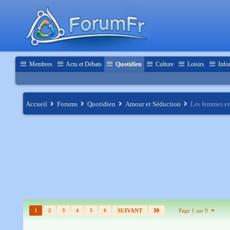
Membres
Actu et Débats
Quotidien
Culture
Loisirs
Info
Accueil
Forums
Quotidien
Amour et Séduction
Les femmes en
1
2
3
4
5
6
SUIVANT
Page 1 sur 9