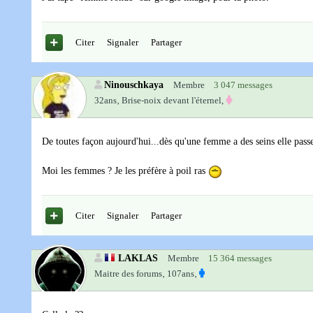
Citer
Signaler
Partager
Ninouschkaya
Membre
3 047 messages
32ans‚
Brise-noix devant l'éternel,
De toutes façon aujourd'hui...dès qu'une femme a des seins elle pass
Moi les femmes ? Je les préfère à poil ras
Citer
Signaler
Partager
LAKLAS
Membre
15 364 messages
Maitre des forums‚
107ans‚