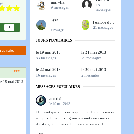
marylia
jet
16
9 messages
messages
Lyza
l ombre d un doute
15
21 messages
1
messages
JOURS POPULAIRES
 ce sujet
le 19 mai 2013
le 21 mai 2013
83 messages
79 messages
le 22 mai 2013
le 20 mai 2013
16 messages
2 messages
le 19 mai 2013
MESSAGES POPULAIRES
anariel
le 19 mai 2013
On dirait que ce topic respire la tolérance envers
son prochain... les arguments sont construits et
illustrés, et fait mouche la connaissance de...