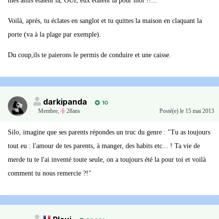
mes amis étaient là, OUI, eux étaient là pour moi !!..."
Voilà, aprés, tu éclates en sanglot et tu quittes la maison en claquant la
porte (va à la plage par exemple).
Du coup,ils te paierons le permis de conduire et une caisse.
darkipanda
10
Membre
,
28ans
Posté(e)
le 15 mai 2013
Silo, imagine que ses parents répondes un truc du genre : "Tu as toujours
tout eu : l'amour de tes parents, à manger, des habits etc... ! Ta vie de
merde tu te l'ai inventé toute seule, on a toujours été la pour toi et voilà
comment tu nous remercie ?!"