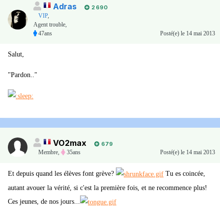
Adras
2 690
VIP
,
Agent trouble,
47ans
Posté(e)
le 14 mai 2013
Salut,
"Pardon.."
VO2max
679
Membre
,
35ans
Posté(e)
le 14 mai 2013
Et depuis quand les élèves font grève?
Tu es coincée,
autant avouer la vérité, si c'est la première fois, et ne recommence plus!
Ces jeunes, de nos jours...