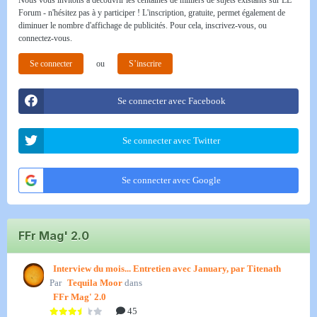
Nous vous invitons à découvrir les centaines de milliers de sujets existants sur LE
Forum - n'hésitez pas à y participer ! L'inscription, gratuite, permet également de
diminuer le nombre d'affichage de publicités. Pour cela, inscrivez-vous, ou
connectez-vous.
Se connecter
ou
S’inscrire
Se connecter avec Facebook
Se connecter avec Twitter
Se connecter avec Google
FFr Mag' 2.0
Interview du mois... Entretien avec January, par Titenath
Par
Tequila Moor
dans
FFr Mag' 2.0
45