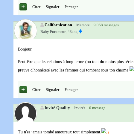
Citer
Signaler
Partager
Californication
Membre
9 058 messages
Baby Forumeur‚
43ans‚
Bonjour,
Peut-être que les relations à long terme (ou tout du moins plus sérieu
preuve d'honnêteté avec les femmes qui tombent sous ton charme
Citer
Signaler
Partager
Invité Quality
Invités
0 message
Tu n'es jamais tombé amoureux tout simplement.