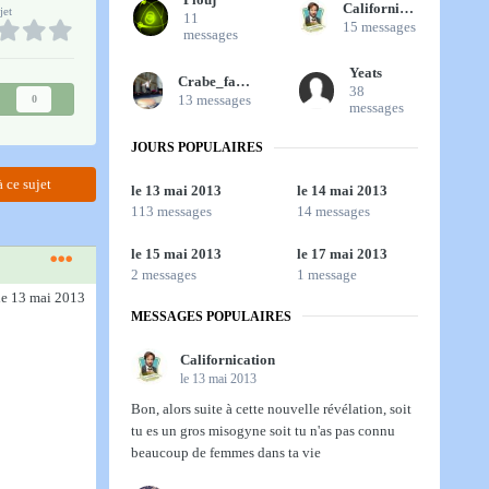
Californication
jet
11
15 messages
messages
Yeats
Crabe_fantome
38
13 messages
0
messages
JOURS POPULAIRES
 ce sujet
le 13 mai 2013
le 14 mai 2013
113 messages
14 messages
le 15 mai 2013
le 17 mai 2013
2 messages
1 message
le 13 mai 2013
MESSAGES POPULAIRES
Californication
le 13 mai 2013
Bon, alors suite à cette nouvelle révélation, soit
tu es un gros misogyne soit tu n'as pas connu
beaucoup de femmes dans ta vie