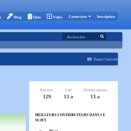
Inscription
Connexion
m
Blog
Quiz
Vidéo
Toute l’activité
Réponses
Créé
Dernière réponse
129
13 a
13 a
MEILLEURS CONTRIBUTEURS DANS CE
SUJET
Plouj