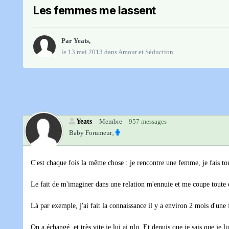
Les femmes me lassent
Par
Yeats
,
le 13 mai 2013
dans
Amour et Séduction
Yeats
Membre
957 messages
Baby Forumeur‚
C'est chaque fois la même chose : je rencontre une femme, je fais tout 
Le fait de m'imaginer dans une relation m'ennuie et me coupe toute e
Là par exemple, j'ai fait la connaissance il y a environ 2 mois d'une 
On a échangé, et très vite je lui ai plu. Et depuis que je sais que je l