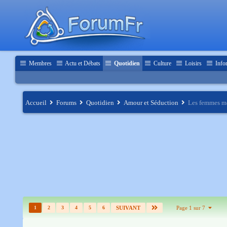
Membres
Actu et Débats
Quotidien
Culture
Loisirs
Info
Accueil
Forums
Quotidien
Amour et Séduction
Les femmes me
1
2
3
4
5
6
SUIVANT
Page 1 sur 7