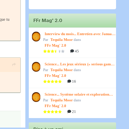
que tu
FFr Mag' 2.0
Interview du mois... Entretien avec January,
Par
par Titenath
Tequila Moor
dans
FFr Mag' 2.0
45
Science... Les jeux sérieux (« serious games
Par
») par Jedino
Tequila Moor
dans
FFr Mag' 2.0
16
Science... Système solaire et exploration
Par
spatiale, par Jedino
Tequila Moor
dans
FFr Mag' 2.0
21