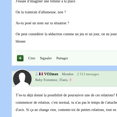
J'essaie d'imaginer une femme à ta place.
On la traiterait d'allumeuse, non ?
As-tu posé un nom sur ta situation ?
On peut considérer la séduction comme un jeu et un jour, on ne joue
blesser.
Citer
Signaler
Partager
VO2max
Membre
2 513 messages
Baby Forumeur‚
35ans‚
T'es-tu déjà donné la possibilité de poursuivre une de ces relations? P
commencer de relation, c'est normal, tu n'as pas le temps de t'attache
d'avis. Si ça ne change rien, contente-toi de petites relations, tout e