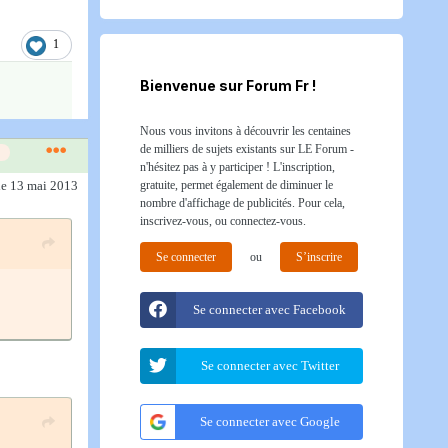
1
Bienvenue sur Forum Fr !
Nous vous invitons à découvrir les centaines
de milliers de sujets existants sur LE Forum -
n'hésitez pas à y participer ! L'inscription,
gratuite, permet également de diminuer le
le 13 mai 2013
nombre d'affichage de publicités. Pour cela,
inscrivez-vous, ou connectez-vous.
Se connecter
ou
S’inscrire
Se connecter avec Facebook
Se connecter avec Twitter
Se connecter avec Google