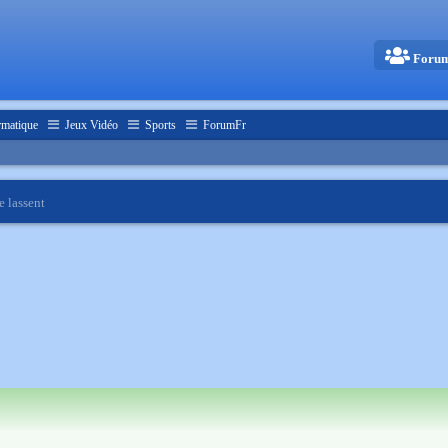
Foru
rmatique
Jeux Vidéo
Sports
ForumFr
 lassent