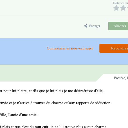
Noter ce su
Partager
Abonnés
Commencer un nouveau sujet
Répondre à
Posté(e)
pour lui plaire, et dès que je lui plais je me désintéresse d'elle.
nvie et je n'arrive à trouver du charme qu'aux rapports de séduction.
fille, l'amie d'une amie.
ui plais et que c'est du tout cuit, je ne lui trouve plus aucun charme.