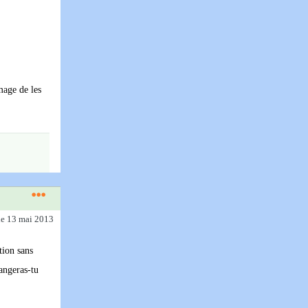
mage de les
le 13 mai 2013
tion sans
hangeras-tu