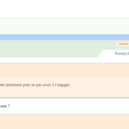
Auteur
Posté(e)
ante justement pour ne pas avoir à t'engager...
 non ?