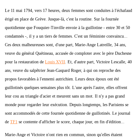
Le 11 mai 1794, vers 17 heures, deux femmes sont conduites à l'échafaud
érigé en place de Grève. Jusque-là, c'est la routine. Sur la fournée
quotidienne que Fouquier-Tinville envoie à la guillotine - entre 30 et 50
condamnés -, il y a un tiers de femmes. C'est un féministe convaincu...
Ces deux malheureuses sont, d'une part, Marie-Ange Latreille, 34 ans,
veuve du général Quétineau, accusée de comploter avec le père Duchesne
pour la restauration de
Louis XVII
. Et, d'autre part, Victoire Lescalle, 40
ans, veuve du salpêtrier Jean-Gaspard Roger, à qui on reproche des
propos favorables à l'ennemi autrichien. Leurs deux époux ont été
guillotinés quelques semaines plus tôt. L'une après l'autre, elles offrent
leur cou au triangle d'acier et meurent sans un mot. Il n'y a pas grand
monde pour regarder leur exécution. Depuis longtemps, les Parisiens se
sont accommodés de cette fournée quotidienne de guillotinés. Le journal
de
TF1
se contente d'afficher le score, chaque jour, en fin d'édition...
Marie-Ange et Victoire n'ont rien en commun, sinon qu'elles étaient