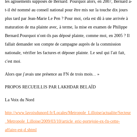
les agissements supposés de Bernard. Pourquoi alors, en 2007, Bernard a-
t-il été nommé au conseil national pour être mis sur la touche dix jours
plus tard par Jean-Marie Le Pen ? Pour moi, cela est dû à une arrivée à
maturation de ma plainte avec, à terme, la mise en examen de Philippe
Bernard.Pourquoi n'ont-ils pas déposé plainte, comme moi, en 2005 ? Il
fallait demander son compte de campagne auprès de la commission
nationale, vérifier les factures et déposer plainte. Le seul qui l'ait fait,
c'est moi.
Alors que j'avais une présence au FN de trois mois... »
PROPOS RECUEILLIS PAR LAKHDAR BELAÏD
La Voix du Nord
http://www.lavoixdunord.fr/Locales/Metropole_Lilloise/actualite/Secteur
_Metropole_Lilloise/2009/03/10/article_eric-portejoie-ex-fn-cette-
affaire-est-d.shtml