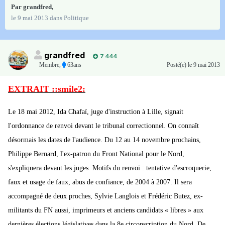
Par
grandfred
,
le 9 mai 2013
dans
Politique
grandfred
7 444
Membre
,
63ans
Posté(e)
le 9 mai 2013
EXTRAIT ::smile2:
Le 18 mai 2012, Ida Chafaï, juge d'instruction à Lille, signait
l'ordonnance de renvoi devant le tribunal correctionnel. On connaît
désormais les dates de l'audience. Du 12 au 14 novembre prochains,
Philippe Bernard, l'ex-patron du Front National pour le Nord,
s'expliquera devant les juges. Motifs du renvoi : tentative d'escroquerie,
faux et usage de faux, abus de confiance, de 2004 à 2007. Il sera
accompagné de deux proches, Sylvie Langlois et Frédéric Butez, ex-
militants du FN aussi, imprimeurs et anciens candidats « libres » aux
dernières élections législatives dans la 8e circonscription du Nord. De