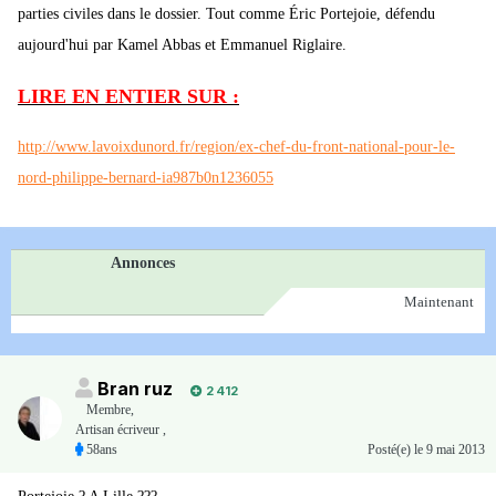
parties civiles dans le dossier. Tout comme Éric Portejoie, défendu
aujourd'hui par Kamel Abbas et Emmanuel Riglaire.
LIRE EN ENTIER SUR :
http://www.lavoixdunord.fr/region/ex-chef-du-front-national-pour-le-
nord-philippe-bernard-ia987b0n1236055
Annonces
Maintenant
Bran ruz
2 412
Membre
,
Artisan écriveur ,
58ans
Posté(e)
le 9 mai 2013