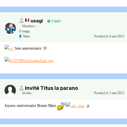
usagi
7 507
Membre+,
E-mage,
78ans
Posté(e)
le 4 mai 2013
bon anniversaire :D
Invité Titus la parano
Invités
,
Posté(e)
le 5 mai 2013
Joyeux anniversaire Bruno Mars
:p