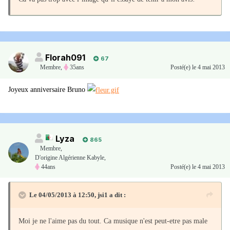
Florah091
67
Membre
,
35ans
Posté(e)
le 4 mai 2013
Joyeux anniversaire Bruno
Lyza
865
Membre
,
D'origine Algérienne Kabyle,
44ans
Posté(e)
le 4 mai 2013
Le 04/05/2013 à 12:50, jsi1 a dit :
Moi je ne l'aime pas du tout. Ca musique n'est peut-etre pas male