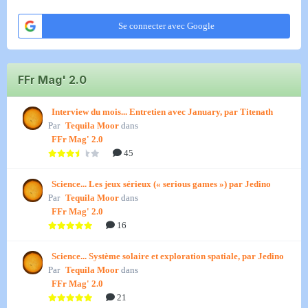
Se connecter avec Google
FFr Mag' 2.0
Interview du mois... Entretien avec January, par Titenath
Par
Tequila Moor
dans
FFr Mag' 2.0
45
Science... Les jeux sérieux (« serious games ») par Jedino
Par
Tequila Moor
dans
FFr Mag' 2.0
16
Science... Système solaire et exploration spatiale, par Jedino
Par
Tequila Moor
dans
FFr Mag' 2.0
21