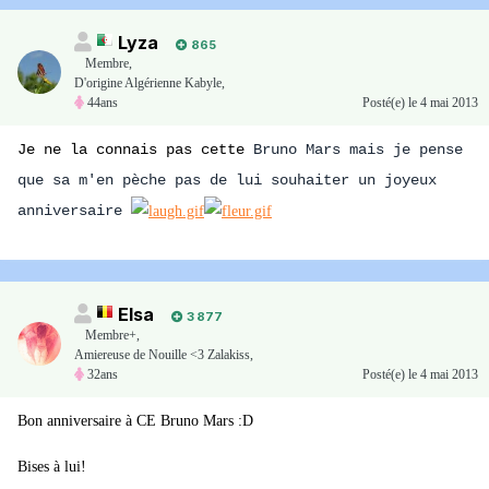
Lyza
865
Membre
,
D'origine Algérienne Kabyle,
44ans
Posté(e)
le 4 mai 2013
Je ne la connais pas cette
Bruno Mars mais je pense
que sa m'en pèche pas de lui souhaiter un joyeux
anniversaire
Elsa
3 877
Membre+,
Amiereuse de Nouille <3 Zalakiss,
32ans
Posté(e)
le 4 mai 2013
Bon anniversaire à CE Bruno Mars :D
Bises à lui!