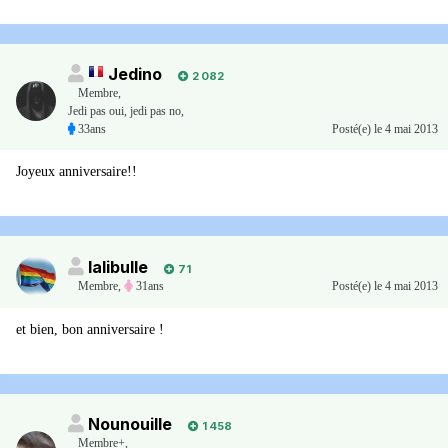
Jedino
2 082
Membre
,
Jedi pas oui, jedi pas no,
33ans
Posté(e)
le 4 mai 2013
Joyeux anniversaire!!
lalibulle
71
Membre
,
31ans
Posté(e)
le 4 mai 2013
et bien, bon anniversaire !
Nounouille
1 458
Membre+,