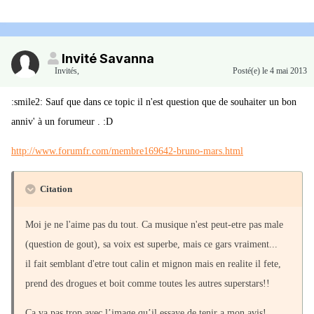
Invité Savanna
Invités
,
Posté(e)
le 4 mai 2013
:smile2: Sauf que dans ce topic il n'est question que de souhaiter un bon
anniv' à un forumeur . :D
http://www.forumfr.com/membre169642-bruno-mars.html
Citation
Moi je ne l'aime pas du tout. Ca musique n'est peut-etre pas male
(question de gout), sa voix est superbe, mais ce gars vraiment...
il fait semblant d'etre tout calin et mignon mais en realite il fete,
prend des drogues et boit comme toutes les autres superstars!!
Ca va pas trop avec l’image qu’il essaye de tenir a mon avis!