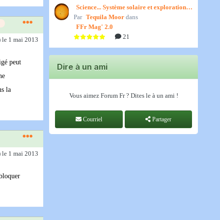
Science... Système solaire et exploration
Par
spatiale, par Jedino
Tequila Moor
dans
FFr Mag' 2.0
21
)
le 1 mai 2013
igé peut
Dire à un ami
ne
s la
Vous aimez Forum Fr ? Dites le à un ami !
Courriel
Partager
)
le 1 mai 2013
 bloquer