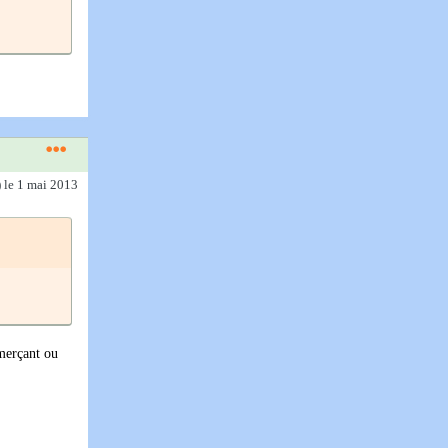
)
le 1 mai 2013
mmerçant ou