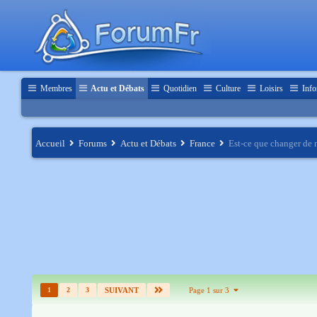
Membres
Actu et Débats
Quotidien
Culture
Loisirs
Info
Accueil
Forums
Actu et Débats
France
Est-ce que changer de
1
2
3
SUIVANT
Page 1 sur 3