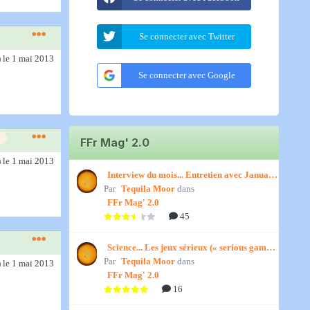
Se connecter avec Twitter
)
le 1 mai 2013
Se connecter avec Google
FFr Mag' 2.0
)
le 1 mai 2013
Interview du mois... Entretien avec January,
Par
par Titenath
Tequila Moor
dans
FFr Mag' 2.0
45
Science... Les jeux sérieux (« serious games
Par
») par Jedino
Tequila Moor
dans
)
le 1 mai 2013
FFr Mag' 2.0
16