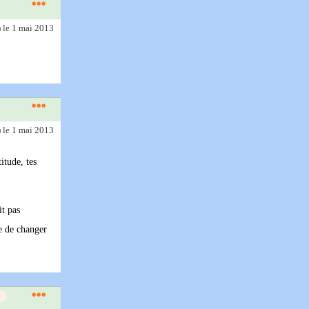
)
le 1 mai 2013
)
le 1 mai 2013
itude, tes
it pas
e de changer