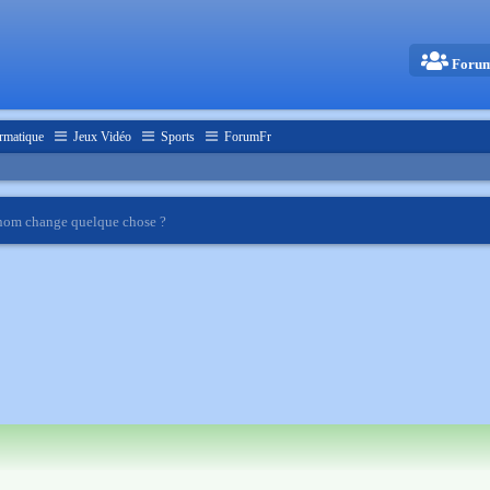
Foru
rmatique
Jeux Vidéo
Sports
ForumFr
 nom change quelque chose ?