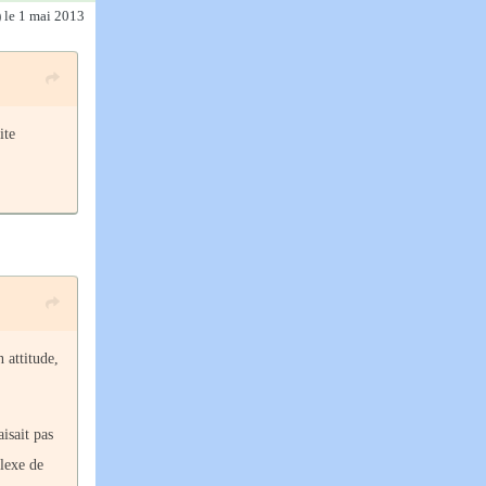
)
le 1 mai 2013
ite
 attitude,
isait pas
flexe de