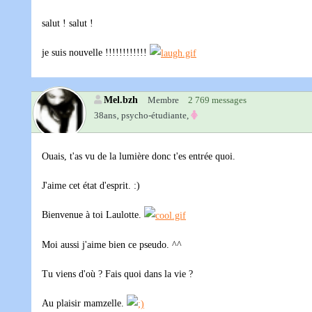
salut ! salut !
je suis nouvelle !!!!!!!!!!!!
Mel.bzh
Membre
2 769 messages
38ans‚
psycho-étudiante,
Ouais, t'as vu de la lumière donc t'es entrée quoi.
J'aime cet état d'esprit. :)
Bienvenue à toi Laulotte.
Moi aussi j'aime bien ce pseudo. ^^
Tu viens d'où ? Fais quoi dans la vie ?
Au plaisir mamzelle.