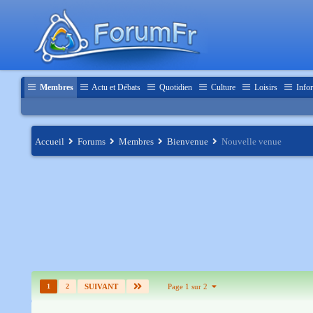
Membres
Actu et Débats
Quotidien
Culture
Loisirs
Infor
Accueil
Forums
Membres
Bienvenue
Nouvelle venue
1
2
SUIVANT
Page 1 sur 2