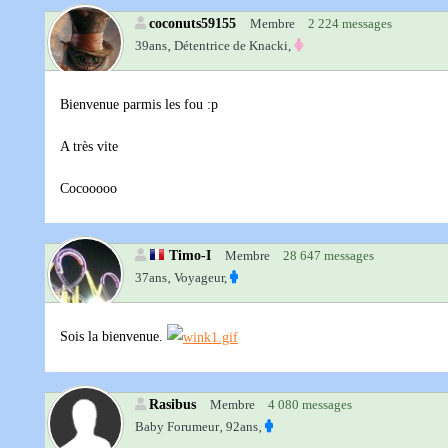
coconuts59155
Membre
2 224 messages
39ans‚
Détentrice de Knacki,
Bienvenue parmis les fou :p
A très vite
Cocooooo
Timo-I
Membre
28 647 messages
37ans‚
Voyageur,
Sois la bienvenue.
Rasibus
Membre
4 080 messages
Baby Forumeur‚
92ans‚