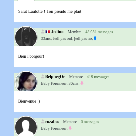
Salut Laulotte ! Ton pseudo me plait.
Jedino
Membre
48 081 messages
33ans‚
Jedi pas oui, jedi pas no,
Bien l'bonjour!
BelphegOr
Membre
419 messages
Baby Forumeur‚
36ans‚
Bienvenue :)
rozalies
Membre
6 messages
Baby Forumeur‚