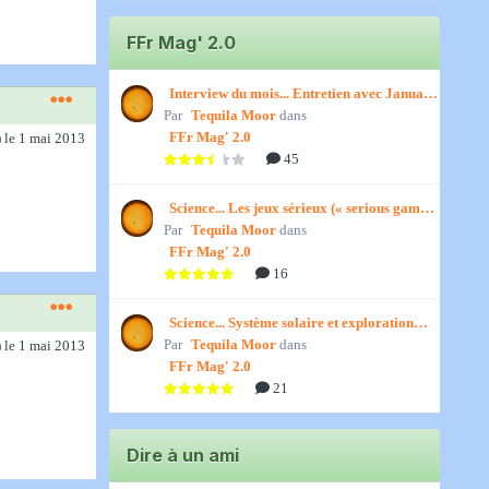
FFr Mag' 2.0
Interview du mois... Entretien avec January,
Par
par Titenath
Tequila Moor
dans
FFr Mag' 2.0
)
le 1 mai 2013
45
Science... Les jeux sérieux (« serious games
Par
») par Jedino
Tequila Moor
dans
FFr Mag' 2.0
16
Science... Système solaire et exploration
Par
spatiale, par Jedino
Tequila Moor
dans
)
le 1 mai 2013
FFr Mag' 2.0
21
Dire à un ami