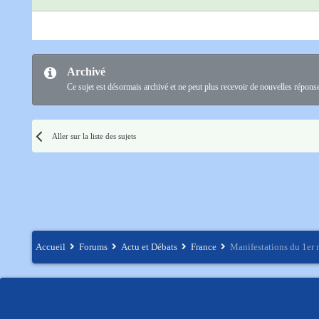
Archivé
Ce sujet est désormais archivé et ne peut plus recevoir de nouvelles répons
Aller sur la liste des sujets
Accueil
Forums
Actu et Débats
France
Manifestations du 1er 