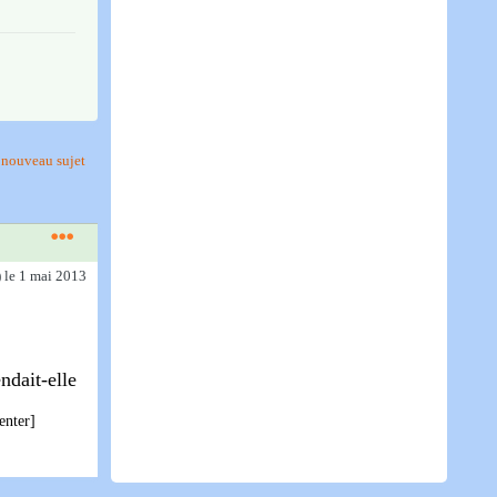
nouveau sujet
)
le 1 mai 2013
ndait-elle
enter]