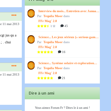
Interview du mois... Entretien avec January,
Par
par Titenath
Tequila Moor
dans
FFr Mag' 2.0
le 11 mai 2013
45
 cgt jus qu a
Science... Les jeux sérieux (« serious games
Par
») par Jedino
Tequila Moor
dans
.; . chui
FFr Mag' 2.0
16
Science... Système solaire et exploration
Par
spatiale, par Jedino
Tequila Moor
dans
FFr Mag' 2.0
le 11 mai 2013
21
Dire à un ami
Vous aimez Forum Fr ? Dites le à un ami !