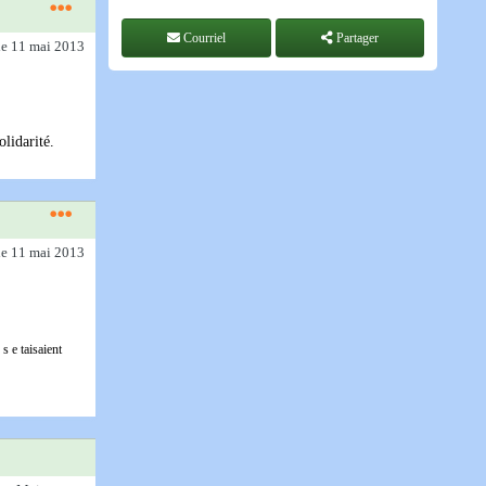
Courriel
Partager
le 11 mai 2013
olidarité.
le 11 mai 2013
s e taisaient