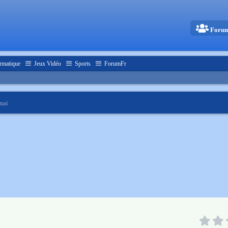
Foru
rmatique
Jeux Vidéo
Sports
ForumFr
mai