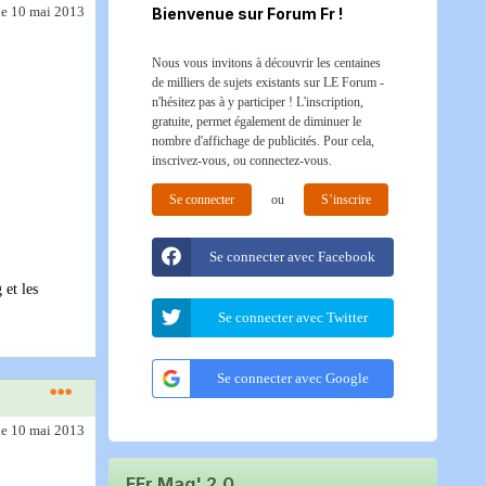
le 10 mai 2013
Bienvenue sur Forum Fr !
Nous vous invitons à découvrir les centaines
de milliers de sujets existants sur LE Forum -
n'hésitez pas à y participer ! L'inscription,
gratuite, permet également de diminuer le
nombre d'affichage de publicités. Pour cela,
inscrivez-vous, ou connectez-vous.
Se connecter
ou
S’inscrire
Se connecter avec Facebook
 et les
Se connecter avec Twitter
Se connecter avec Google
le 10 mai 2013
FFr Mag' 2.0