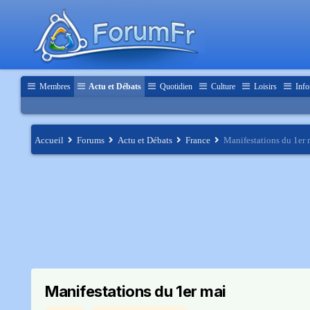
Membres
Actu et Débats
Quotidien
Culture
Loisirs
Info
Accueil
Forums
Actu et Débats
France
Manifestations du 1er 
Manifestations du 1er mai