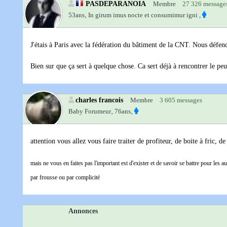
PASDEPARANOIA
Membre
27 326 message
53ans‚
In girum imus nocte et consumimur igni ,
J'étais à Paris avec la fédération du bâtiment de la CNT. Nous défend
Bien sur que ça sert à quelque chose. Ca sert déjà à rencontrer le peup
charles francois
Membre
3 605 messages
Baby Forumeur‚
76ans‚
attention vous allez vous faire traiter de profiteur, de boite à fric, 
mais ne vous en faites pas l'important est d'exister et de savoir se battre pour les au
par frousse ou par complicité
Annonces