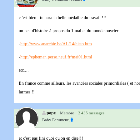
c 'est bien : tu aura ta belle médaille du travail !!!
un peu d'histoire à propos du 1 mai et du monde ouvrier :
-
http://www.anarchie.be/AL/14/histo.htm
-
http://epheman.perso.neuf.fr/mai01.html
etc....
En france comme ailleurs, les avancées sociales primordiales ( et non 
larmes !!
pope
Membre
2 435 messages
Baby Forumeur‚
et c'est pas fini quoi qu'on en dise!!!