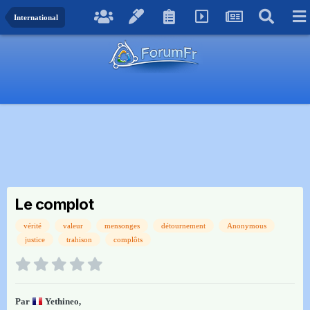
International
Le complot
vérité
valeur
mensonges
détournement
Anonymous
justice
trahison
complôts
Par
Yethineo
,