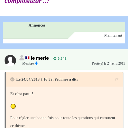
complositeur ..?
Annonces
Maintenant
le merle
9 243
Membre
,
Posté(e)
le 24 avril 2013
Le 24/04/2013 à 16:39, Yethineo a dit :
Et c'est parti !
Pour régler une bonne fois pour toute les questions qui entourent
ce thème ...