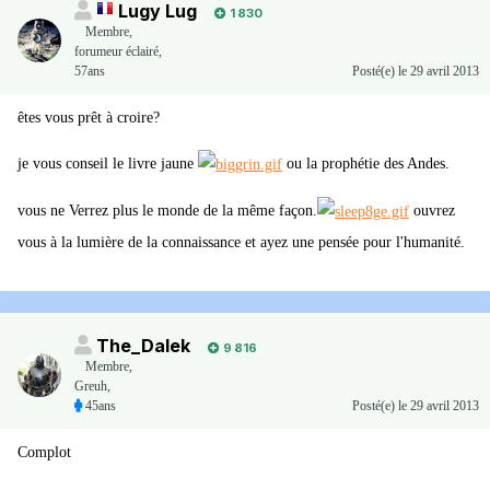
Lugy Lug
1 830
Membre
,
forumeur éclairé,
57ans
Posté(e)
le 29 avril 2013
êtes vous prêt à croire?
je vous conseil le livre jaune
ou la prophétie des Andes.
vous ne Verrez plus le monde de la même façon.
ouvrez
vous à la lumière de la connaissance et ayez une pensée pour l'humanité.
The_Dalek
9 816
Membre
,
Greuh,
45ans
Posté(e)
le 29 avril 2013
Complot