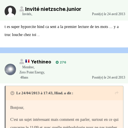
Invité nietzsche.junior
Invités
,
Posté(e)
le 24 avril 2013
t es super hyporcite hind ca sent a la premier lecture de tes mots ... y a
truc louche chez toi ..
Yethineo
276
Membre
,
Zero Point Energy,
48ans
Posté(e)
le 24 avril 2013
Le 24/04/2013 à 17:43, Hind. a dit :
Bonjour,
C'est un sujet intéressant mais comment en parler, surtout en ce qui
concerne le 11/09 et avec quelle méthodologie pour ne pas tomber