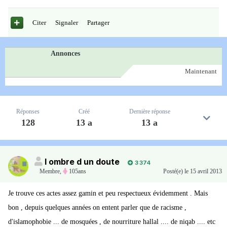
Citer
Signaler
Partager
Annonces
Maintenant
Réponses
Créé
Dernière réponse
128
13 a
13 a
l ombre d un doute
3 374
Membre
,
105ans
Posté(e)
le 15 avril 2013
Je trouve ces actes assez gamin et peu respectueux évidemment . Mais
bon , depuis quelques années on entent parler que de racisme ,
d'islamophobie ... de mosquées , de nourriture hallal .... de niqab .... etc