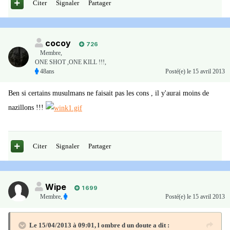
Citer
Signaler
Partager
cocoy
726
Membre
,
ONE SHOT ,ONE KILL !!!,
48ans
Posté(e)
le 15 avril 2013
Ben si certains musulmans ne faisait pas les cons , il y'aurai moins de
nazillons !!!
Citer
Signaler
Partager
Wipe
1 699
Membre
,
Posté(e)
le 15 avril 2013
Le 15/04/2013 à 09:01, l ombre d un doute a dit :