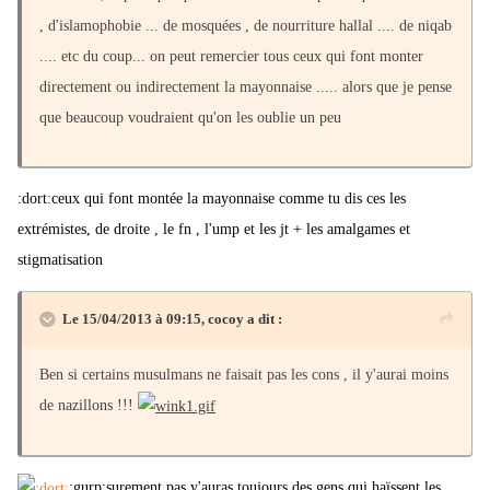
, d'islamophobie
... de mosquées , de nourriture hallal .... de niqab
.... etc du coup... on peut remercier tous ceux qui font monter
directement ou indirectement la mayonnaise ..... alors que je pense
que beaucoup voudraient qu'on les oublie un peu
:dort:ceux qui font montée la mayonnaise comme tu dis ces les
extrémistes, de droite , le fn , l'ump et les jt + les amalgames et
stigmatisation
Le 15/04/2013 à 09:15, cocoy a dit :
Ben si certains musulmans ne faisait pas les cons , il y'aurai moins
de nazillons !!!
:gurp:surement pas y'auras toujours des gens qui haïssent les