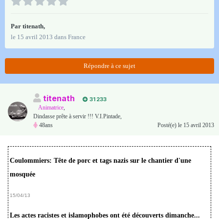
Par
titenath
,
le 15 avril 2013
dans
France
Répondre à ce sujet
titenath
31 233
Animatrice
,
Dindasse prête à servir !!! V.I.Pintade,
48ans
Posté(e)
le 15 avril 2013
Coulommiers: Tête de porc et tags nazis sur le chantier d'une
mosquée
15/04/13
Les actes racistes et islamophobes ont été découverts dimanche...