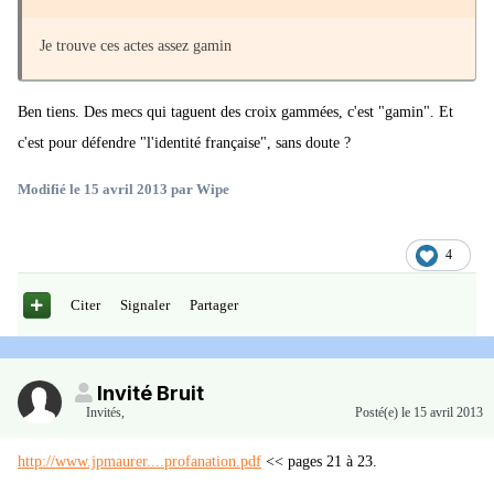
Je trouve ces actes assez gamin
Ben tiens. Des mecs qui taguent des croix gammées, c'est "gamin". Et
c'est pour défendre "l'identité française", sans doute ?
Modifié
le 15 avril 2013
par Wipe
4
Citer
Signaler
Partager
Invité Bruit
Invités
,
Posté(e)
le 15 avril 2013
http://www.jpmaurer....profanation.pdf
<< pages 21 à 23.