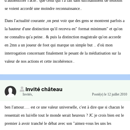
d'authentifier l'acte.. que celui qui l'a fait sans suffisamment de témoins
se voient accordé une moindre reconnaissance..
Dans l'actualité courante ,on peut voir que des gens se montrent parfois a
la hauteur d'une distinction qu'il recevra en" format minimum" et qu'on
ne connaîtra qu'a peine.. & puis la distinction magistrale qu'on accorde
en 2mn a un joueur de foot qui marque un simple but .. d'où mon
interrogation concernant finalement le pesant de la médiatisation sur la
valeur de nos actions et cette incohérence..
Invité château
Invités
,
Posté(e)
le 12 juillet 2010
ben l'amour..... est ce une valeur universelle, c'est à dire que si chacun le
ressentait en lui/elle tout le monde serait heureux ? JC je crois bien est le
premier à avoir tranché le débat avec son "aimez-vous les uns les