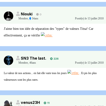
Niouki
0
Membre
,
34ans
Posté(e)
le 13 juillet 2010
J'aime bien ton idée de séparation des "types" de valeurs Titsa! Car
effectivement, ça se vérifie
SN3 The last.
226
Membre
,
46ans
Posté(e)
le 13 juillet 2010
La valeur de nos actions... en fait elle varie tous les jours
. Et pis les plus
valeureuses sont les plus rares.
venus23H
11