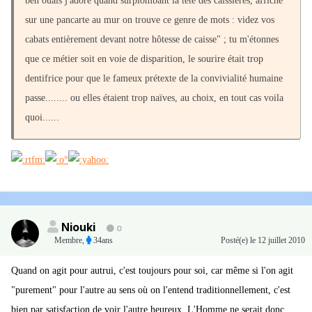
ben ouais j'adore quand surplombant la tête des caissières, affiché
sur une pancarte au mur on trouve ce genre de mots : videz vos
cabats entièrement devant notre hôtesse de caisse" ; tu m'étonnes
que ce métier soit en voie de disparition, le sourire était trop
dentifrice pour que le fameux prétexte de la convivialité humaine
passe........ ou elles étaient trop naïves, au choix, en tout cas voila
quoi......
Niouki
0
Membre
,
34ans
Posté(e)
le 12 juillet 2010
Quand on agit pour autrui, c'est toujours pour soi, car même si l'on agit
"purement" pour l'autre au sens où on l'entend traditionnellement, c'est
bien par satisfaction de voir l'autre heureux. L'Homme ne serait donc