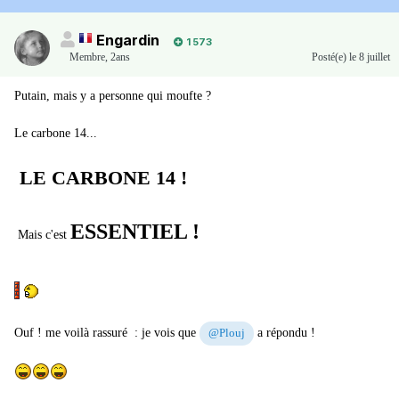
Engardin
1 573
Membre
,
2ans
Posté(e)
le 8 juillet
Putain, mais y a personne qui moufte ?
Le carbone 14...
LE CARBONE 14 !
ESSENTIEL !
Mais c'est
Ouf ! me voilà rassuré : je vois que
a répondu !
@Plouj