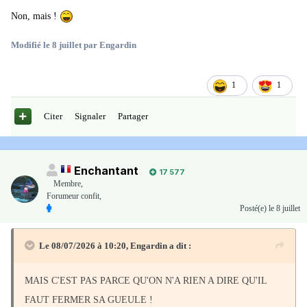
Non, mais !
Modifié
le 8 juillet
par Engardin
1
1
Citer
Signaler
Partager
Enchantant
17 577
Membre
,
Forumeur confit,
Posté(e)
le 8 juillet
Le 08/07/2026 à 10:20,
Engardin
a dit :
MAIS C'EST PAS PARCE QU'ON N'A RIEN A DIRE QU'IL
FAUT FERMER SA GUEULE !