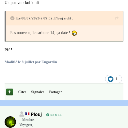
Un peu voir koi ki di....
Le 08/07/2026 à 09:52,
Plouj
a dit :
Pas nouveau, le carbone 14, ça date !
Pff !
Modifié
le 8 juillet
par Engardin
1
Citer
Signaler
Partager
Plouj
58 655
Membre
,
Voyageur,