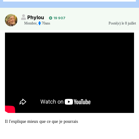
Phylou
19 907
Membre
,
70ans
Posté(e)
le 8 juillet
Il l'explique mieux que ce que je pourrais