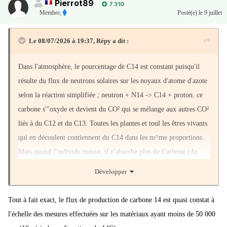
Pierrot89
7 310
Membre
,
Posté(e)
le 9 juillet
Le 08/07/2026 à 19:37,
Répy
a dit :
Dans l'atmosphère, le pourcentage de C14 est constant puisqu'il
résulte du flux de neutrons solaires sur les noyaux d'atome d'azote
selon la réaction simplifiée ; neutron + N14 -> C14 + proton. ce
carbone s'"oxyde et devient du CO² qui se mélange aux autres CO²
liés à du C12 et du C13. Toutes les plantes et toul les êtres vivants
qui en découlent contiennent du C14 dans les m^me proportions.
Mais quand l'individu meure, il n'absorbe plus de Carbone (du
CO² ou d'autre produits qui en contiennent) Au cours du temps
Développer
cette proportion de C14/C12 diminue. Un échantillon à dater est
vaporisé, ionisé et envoyé dans uns spectrographe de masse qui
Tout à fait exact, le flux de production de carbone 14 est quasi constat à
sépare les C14 des C12 . Le rapport entre ces deux quantités
l'échelle des mesures effectuées sur les matériaux ayant moins de 50 000
rapporté à la période de 5732 ans permet de connaître l'âge de