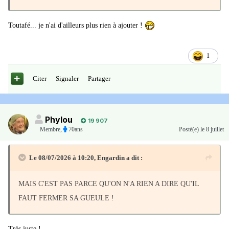
Toutafé... je n'ai d'ailleurs plus rien à ajouter !
1
Citer
Signaler
Partager
Phylou
19 907
Membre
,
70ans
Posté(e)
le 8 juillet
Le 08/07/2026 à 10:20,
Engardin
a dit :
MAIS C'EST PAS PARCE QU'ON N'A RIEN A DIRE QU'IL
FAUT FERMER SA GUEULE !
Très juste !