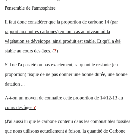
l'ensemble de l'atmosphère.
Il faut donc considérer que la proportion de carbone 14 (par
rapport aux autres carbones) en tout cas au niveau où la
végétation se développe, ainsi produit est stable. Et qu'il a été
stable au cours des âges. (
?
)
S'il ne l'a pas été ou pas exactement, sa quantité restante (en
proportion) risque de ne pas donner une bonne durée, une bonne
datation ...
A-t-on un moyen de connaître cette proportion de 14/12-13 au
cours des âges
?
(J'ai aussi lu que le carbone contenu dans les combustibles fossiles
que nous utilisons actuellement à foison, la quantité de Carbone