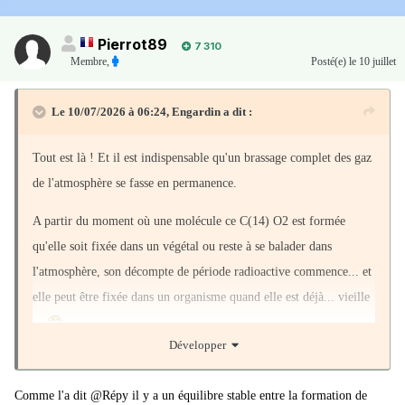
Pierrot89
7 310
Membre
,
Posté(e)
le 10 juillet
Le 10/07/2026 à 06:24,
Engardin
a dit :
Tout est là ! Et il est indispensable qu'un brassage complet des gaz
de l'atmosphère se fasse en permanence.
A partir du moment où une molécule ce C(14) O2 est formée
qu'elle soit fixée dans un végétal ou reste à se balader dans
l'atmosphère, son décompte de période radioactive commence... et
elle peut être fixée dans un organisme quand elle est déjà... vieille
...
Développer
OK il s'agit d'une moyenne statistique sur de très grands
nombres...
Comme l'a dit
@Répy il y a un équilibre stable entre la formation de