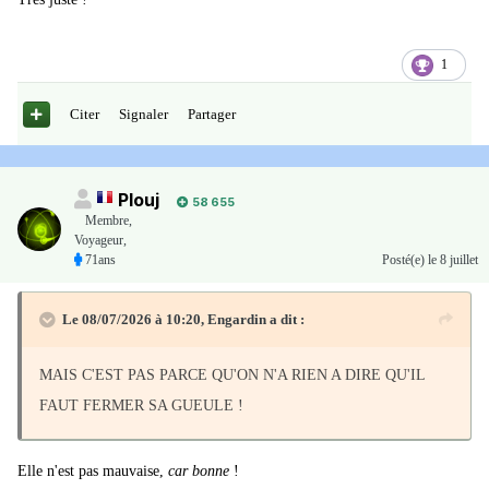
1
Citer
Signaler
Partager
Plouj
58 655
Membre
,
Voyageur,
71ans
Posté(e)
le 8 juillet
Le 08/07/2026 à 10:20,
Engardin
a dit :
MAIS C'EST PAS PARCE QU'ON N'A RIEN A DIRE QU'IL
FAUT FERMER SA GUEULE !
Elle n'est pas mauvaise,
car bonne
!