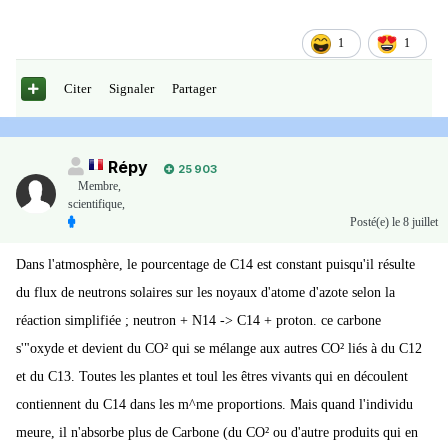
1
1
Citer
Signaler
Partager
Répy
25 903
Membre
,
scientifique,
Posté(e)
le 8 juillet
Dans l'atmosphère, le pourcentage de C14 est constant puisqu'il résulte
du flux de neutrons solaires sur les noyaux d'atome d'azote selon la
réaction simplifiée ; neutron + N14 -> C14 + proton. ce carbone
s'"oxyde et devient du CO² qui se mélange aux autres CO² liés à du C12
et du C13. Toutes les plantes et toul les êtres vivants qui en découlent
contiennent du C14 dans les m^me proportions. Mais quand l'individu
meure, il n'absorbe plus de Carbone (du CO² ou d'autre produits qui en