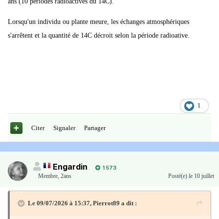
ans (10 périodes radioactives du 14C).
l'échantillon. Cette méthode permet de mesurer jusqu'à 40 000 ans
Lorsqu'un individu ou plante meure, les échanges atmosphériques
environ. Heureusement que le soleil est une étoile très stable et le
s'arrêtent et la quantité de 14C décroit selon la période radioative.
flux de neutrons qui produisent le C14 est pratiquement constant à
l'échelle de 50000 ans ce qui valide la méthode.
1
Citer
Signaler
Partager
Engardin
1 573
Membre
,
2ans
Posté(e)
le 10 juillet
Le 09/07/2026 à 15:37,
Pierrot89
a dit :