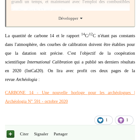
grandi un temps, et maintenant avec l'emploi des combustibles
fossiles, c'est le 12 qui grandit.
Développer
14
12
La quantité de carbone 14 et le rapport
C/
C n'étant pas constants
dans l'atmosphère, des courbes de calibration doivent être établies pour
que la datation soit précise. C'est l'objectif de la coopération
scientifique
International Calibration
qui a publié ses derniers résultats
en 2020 (IntCal20). On lira avec profit ces deux pages de la
revue
Archéologia
:
CARBONE 14 - Une nouvelle horloge pour les archéologues |
Archéologia N° 591 - octobre 2020
1
1
Citer
Signaler
Partager