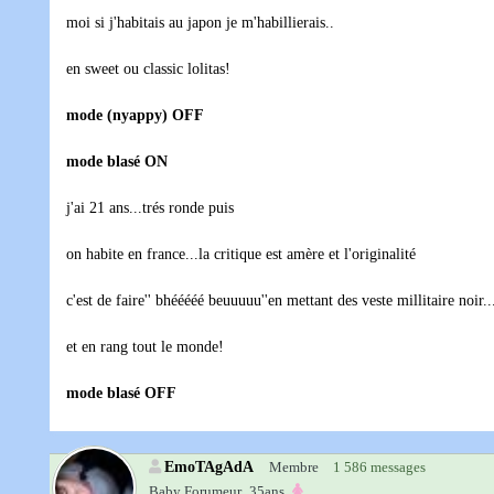
moi si j'habitais au japon je m'habillierais..
en sweet ou classic lolitas!
mode (nyappy) OFF
mode blasé ON
j'ai 21 ans...trés ronde puis
on habite en france...la critique est amère et l'originalité
c'est de faire'' bhééééé beuuuuu''en mettant des veste millitaire noir..
et en rang tout le monde!
mode blasé OFF
EmoTAgAdA
Membre
1 586 messages
Baby Forumeur‚
35ans‚