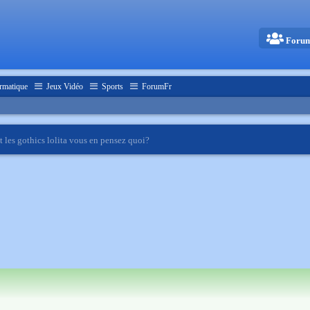
Foru
rmatique
Jeux Vidéo
Sports
ForumFr
t les gothics lolita vous en pensez quoi?