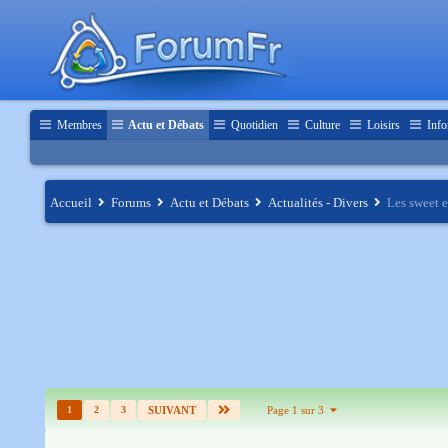
Membres
Actu et Débats
Quotidien
Culture
Loisirs
Info
Accueil
Forums
Actu et Débats
Actualités - Divers
Les sweet e
1
2
3
SUIVANT
Page 1 sur 3