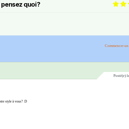
n pensez quoi?
Commencer un 
Posté(e)
l
otre style à vous? :D