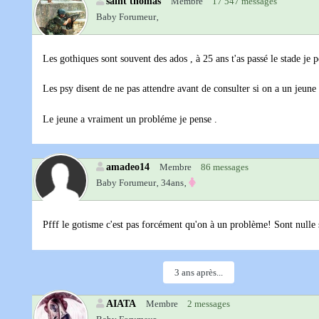
saint thomas
Membre
17 547 messages
Baby Forumeur‚
Les gothiques sont souvent des ados , à 25 ans t'as passé le stade je p
Les psy disent de ne pas attendre avant de consulter si on a un jeun
Le jeune a vraiment un probléme je pense .
amadeo14
Membre
86 messages
Baby Forumeur‚
34ans‚
Pfff le gotisme c'est pas forcément qu'on à un problème! Sont nulle 
3 ans après...
AIATA
Membre
2 messages