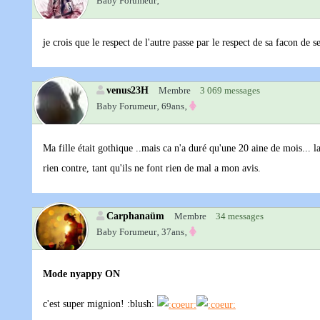
Baby Forumeur‚
je crois que le respect de l'autre passe par le respect de sa facon de s
venus23H
Membre
3 069 messages
Baby Forumeur‚
69ans‚
Ma fille était gothique ..mais ca n'a duré qu'une 20 aine de mois... 
rien contre, tant qu'ils ne font rien de mal a mon avis.
Carphanaüm
Membre
34 messages
Baby Forumeur‚
37ans‚
Mode nyappy ON
c'est super mignion! :blush: