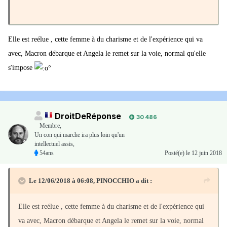
La France et l'Allemagne tentent de finaliser des propositions
communes pour la réforme de la zone euro, à l'occasion d'un
conseil des ministres franco-allemands le 19 juin, avant le sommet
Elle est reélue , cette femme à du charisme et de l'expérience qui va
de l'UE dix jours plus tard.
avec, Macron débarque et Angela le remet sur la voie, normal qu'elle
s'impose
"Je vais y jeter toutes mes forces, car sinon l'Europe est
menacée"
DroitDeRéponse
30 486
Membre
,
Paris et Berlin restent "déterminés" à trouver rapidement un
Un con qui marche ira plus loin qu'un
compromis sur la réforme de la zone euro, a déclaré dimanche à
intellectuel assis,
54ans
Posté(e)
le 12 juin 2018
l'AFP une source gouvernementale française, après une entrevue
marathon des ministres des Finances des deux pays à Paris.
Le 12/06/2018 à 06:08,
PINOCCHIO
a dit :
Revenant dimanche soir sur un autre grand chantier de réformes en
vue du sommet de l'Union européenne, Angela Merkel a de
Elle est reélue , cette femme à du charisme et de l'expérience qui
nouveau martelé la nécessité d'une politique d'asile commune et
va avec, Macron débarque et Angela le remet sur la voie, normal