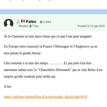
aux-idees-de-macron-sur-la-zone-euro_a_23455497/?
utm_hp_ref=fr-economie
Pales
5 493
Membre
,
77ans
Posté(e)
le 12 juin 2018
Ni le Charisme ni tout autre chose que ce que l'ont peut imaginer
En Europe entre (surtout) la France l'Allemagne et l'Angleterre ça ne
sera jamais le grand Amour
Cela remonte a la nuit des temps.................Et pas près d'en être
autrement même avec la "Chancelière Allemande" qui se veut Reine d'un
empire qu'elle voudrait pour mille ans
A lire
https://editions-hommelibre.fr/achat/produit_details.php?id=8