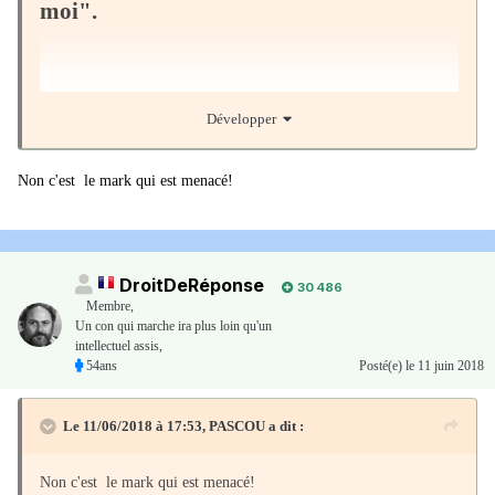
moi".
Développer
Non c'est le mark qui est menacé!
DroitDeRéponse
30 486
Membre
,
Un con qui marche ira plus loin qu'un
ALLEMAGNE - La chancelière allemande Angela Merkel a
intellectuel assis,
54ans
Posté(e)
le 11 juin 2018
indiqué ce dimanche 10 juin être opposée à l'une des idées phares
de réforme de la zone euro du président français qui veut la doter
Le 11/06/2018 à 17:53,
PASCOU
a dit :
d'un important budget d'investissements.
Non c'est le mark qui est menacé!