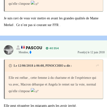
d'un partage du fardeau migratoire au nom des leçons de la crise
qu'elle s'impose
de 2015, une position rejetée par nombre de pays européens, en
particulier ceux de l'Est qui ne veulent pas voir s'imposer de
Je suis ravi de vous voir mettre en avant les grandes qualités de Mame
demandeurs d'asile.
Merkel . Ce n’est pas si courant sur FFR .
"Si nous voulons agir ensemble, alors nous avons besoin d'un
standard d'asile commun, et si nous voulons renforcer la liberté de
circulation, alors il nous faut un vrai système de garde-frontières
PASCOU
40 354
Membre
,
Posté(e)
le 12 juin 2018
européens", a-t-elle dit.
Ces réformes sont essentielles, "même si cela ne plait pas à certains
Le 12/06/2018 à 06:08,
PINOCCHIO
a dit :
qui ont une frontière extérieure de l'UE".
Elle est reélue , cette femme à du charisme et de l'expérience qui
"Je vais y jeter toutes mes forces, car sinon l'Europe est menacée",
va avec, Macron débarque et Angela le remet sur la voie, normal
a signifié Angela Merkel.
qu'elle s'impose
Elle peut récupérer les migrants après les avoir invité.
https://www.huffingtonpost.fr/2018/06/10/merkel-reste-opposee-