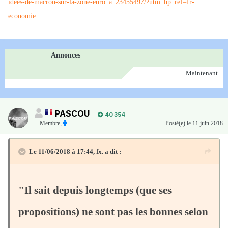
idees-de-macron-sur-la-zone-euro_a_23455497/?utm_hp_ref=fr-
economie
Annonces
Maintenant
PASCOU
40 354
Membre
,
Posté(e)
le 11 juin 2018
Le 11/06/2018 à 17:44,
fx.
a dit :
"Il sait depuis longtemps (que ses
propositions) ne sont pas les bonnes selon