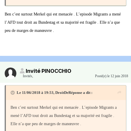
"Je ne dis pas que ce qu'il n'aura rien de ce qu'il
Ben c’est surtout Merkel qui est menacée . L’episode Migrants a mené
veut", a-t-elle dit à la télévision allemande, mais
l’AFD tout droit au Bundestag et sa majorité est fragile . Elle n’a que
Emmanuel Macron
a fait des propositions "dont il
peu de marges de manœuvre .
sait depuis longtemps qu'elles ne sont pas les bonnes
selon moi".
Elle a insisté en particulier sur son idée "d'investir 1 ou 2% du
PIB dans la zone euro", soit des centaines de milliards d'euros.
Invité PINOCCHIO
Invités
,
Posté(e)
le 12 juin 2018
Dans un entretien la semaine passée,
Angela Merkel
avait concédé
Le 11/06/2018 à 19:53,
DroitDeRéponse
a dit :
un budget "limité" à quelques dizaines de milliards, alors que
l'Allemagne craint avant tout une mutualisation des dettes des
Ben c’est surtout Merkel qui est menacée . L’episode Migrants a
membres de l'Euro.
mené l’AFD tout droit au Bundestag et sa majorité est fragile .
Elle n’a que peu de marges de manœuvre .