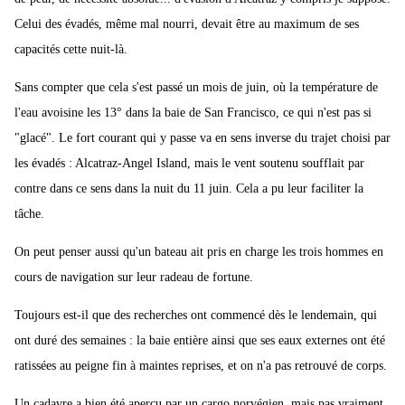
Celui des évadés, même mal nourri, devait être au maximum de ses
capacités cette nuit-là.
Sans compter que cela s'est passé un mois de juin, où la température de
l'eau avoisine les 13° dans la baie de San Francisco, ce qui n'est pas si
"glacé". Le fort courant qui y passe va en sens inverse du trajet choisi par
les évadés : Alcatraz-Angel Island, mais le vent soutenu soufflait par
contre dans ce sens dans la nuit du 11 juin. Cela a pu leur faciliter la
tâche.
On peut penser aussi qu'un bateau ait pris en charge les trois hommes en
cours de navigation sur leur radeau de fortune.
Toujours est-il que des recherches ont commencé dès le lendemain, qui
ont duré des semaines : la baie entière ainsi que ses eaux externes ont été
ratissées au peigne fin à maintes reprises, et on n'a pas retrouvé de corps.
Un cadavre a bien été aperçu par un cargo norvégien, mais pas vraiment