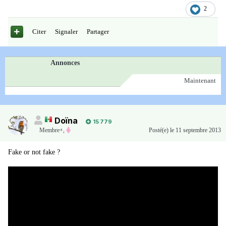
2
Citer
Signaler
Partager
Annonces
Maintenant
Doïna
15 779
Membre+,
Posté(e)
le 11 septembre 2013
Fake or not fake ?