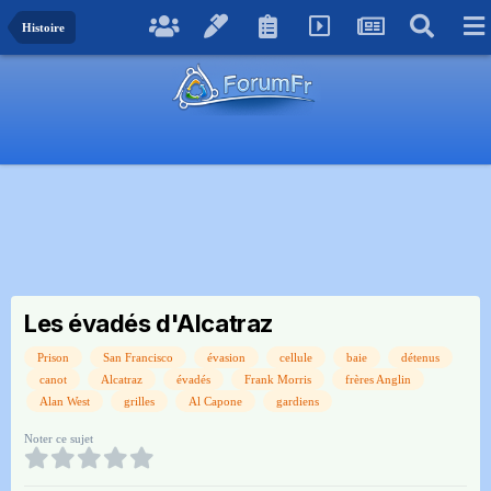
Histoire
Les évadés d'Alcatraz
Prison
San Francisco
évasion
cellule
baie
détenus
canot
Alcatraz
évadés
Frank Morris
frères Anglin
Alan West
grilles
Al Capone
gardiens
Noter ce sujet