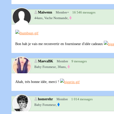
Maïwenn
Membre+
16 546 messages
44ans‚
Vache Normande,
Bon bah je vais me reconvertir en fournisseur d'idée cadeaux
MaevaBK
Membre
9 messages
Baby Forumeur‚
30ans‚
Ahah, très bonne idée, merci !
homerehr
Membre
1 014 messages
Baby Forumeur‚