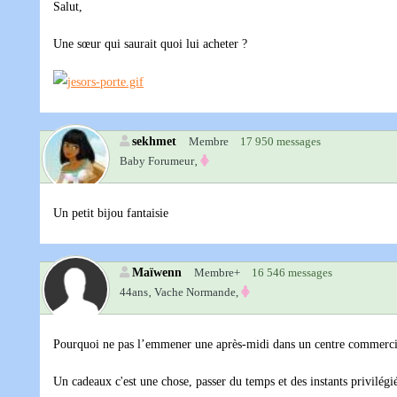
Salut,
Une sœur qui saurait quoi lui acheter ?
sekhmet
Membre
17 950 messages
Baby Forumeur‚
Un petit bijou fantaisie
Maïwenn
Membre+
16 546 messages
44ans‚
Vache Normande,
Pourquoi ne pas l’emmener une après-midi dans un centre commercial r
Un cadeaux c'est une chose, passer du temps et des instants privilégié