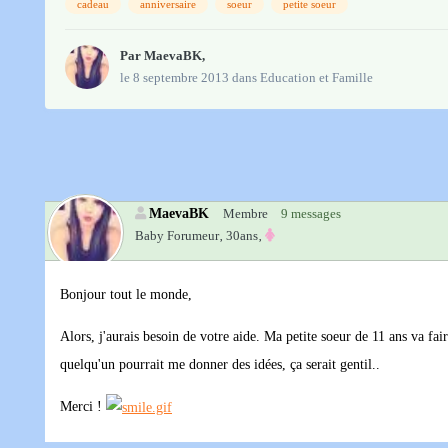
cadeau
anniversaire
soeur
petite soeur
Par
MaevaBK
,
le 8 septembre 2013
dans
Education et Famille
MaevaBK
Membre
9 messages
Baby Forumeur‚
30ans‚
Bonjour tout le monde,
Alors, j'aurais besoin de votre aide. Ma petite soeur de 11 ans va fai
quelqu'un pourrait me donner des idées, ça serait gentil..
Merci !