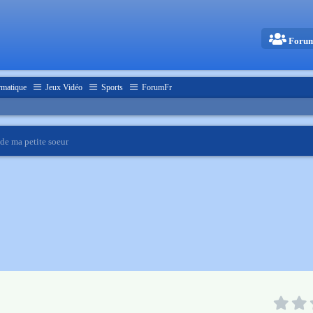
Foru
rmatique
Jeux Vidéo
Sports
ForumFr
de ma petite soeur