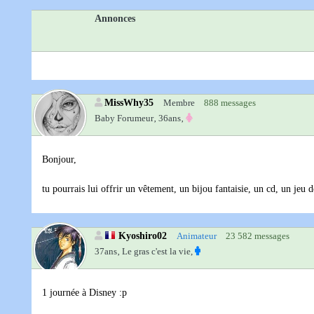
Annonces
MissWhy35
Membre
888 messages
Baby Forumeur‚
36ans‚
Bonjour,
tu pourrais lui offrir un vêtement, un bijou fantaisie, un cd, un jeu d
Kyoshiro02
Animateur
23 582 messages
37ans‚
Le gras c'est la vie,
1 journée à Disney :p