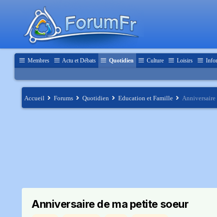
Membres
Actu et Débats
Quotidien
Culture
Loisirs
Info
Accueil
Forums
Quotidien
Education et Famille
Anniversaire 
Anniversaire de ma petite soeur