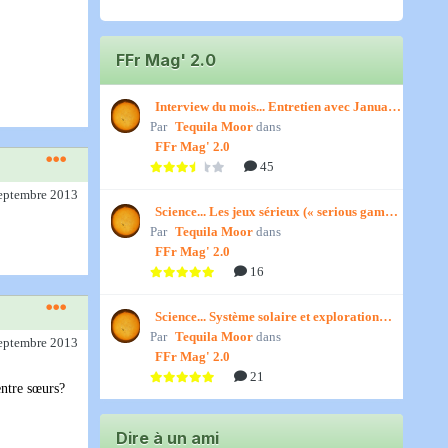
FFr Mag' 2.0
Interview du mois... Entretien avec January,
Par
par Titenath
Tequila Moor
dans
FFr Mag' 2.0
45
septembre 2013
Science... Les jeux sérieux (« serious games
Par
») par Jedino
Tequila Moor
dans
FFr Mag' 2.0
16
Science... Système solaire et exploration
Par
spatiale, par Jedino
Tequila Moor
dans
septembre 2013
FFr Mag' 2.0
21
entre sœurs?
Dire à un ami