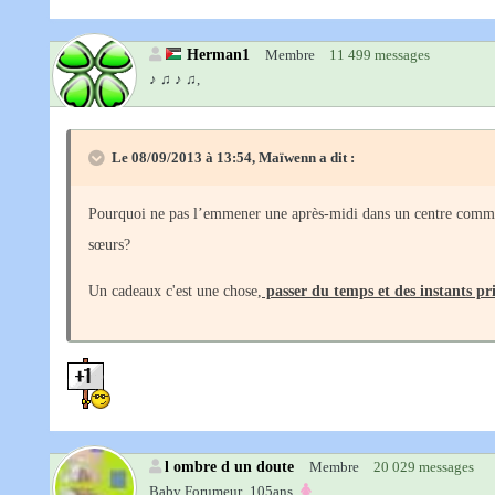
Herman1
Membre
11 499 messages
♪ ♫ ♪ ♫,
Le 08/09/2013 à 13:54, Maïwenn a dit :
Pourquoi ne pas l’emmener une après-midi dans un centre commerci
sœurs?
Un cadeaux c'est une chose,
passer du temps et des instants priv
l ombre d un doute
Membre
20 029 messages
Baby Forumeur‚
105ans‚