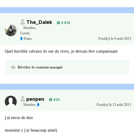
The_Dalek
9 816
Membre
,
Greuh,
45ans
Posté(e)
le 9 août 2013
Quel horrible calvaire ils ont du vivre, je devrais être compatissant
Révéler le contenu masqué
penpen
625
Membre
,
Posté(e)
le 13 août 2013
j'ai envie de dire
monsieur ( j'ai beaucoup aimé)