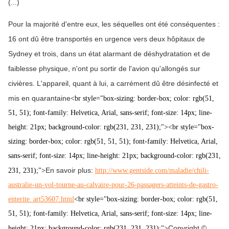
(...)
Pour la majorité d'entre eux, les séquelles ont été conséquentes :
16 ont dû être transportés en urgence vers deux hôpitaux de
Sydney et trois, dans un état alarmant de déshydratation et de
faiblesse physique, n'ont pu sortir de l'avion qu'allongés sur
civières. L'appareil, quant à lui, a carrément dû être désinfecté et
mis en quarantaine
<br style="box-sizing: border-box; color: rgb(51,
51, 51); font-family: Helvetica, Arial, sans-serif; font-size: 14px; line-
height: 21px; background-color: rgb(231, 231, 231);"><br style="box-
sizing: border-box; color: rgb(51, 51, 51); font-family: Helvetica, Arial,
sans-serif; font-size: 14px; line-height: 21px; background-color: rgb(231,
En savoir plus:
231, 231);">
http://www.gentside.com/maladie/chili-
australie-un-vol-tourne-au-calvaire-pour-26-passagers-atteints-de-gastro-
enterite_art53607.html
<br style="box-sizing: border-box; color: rgb(51,
51, 51); font-family: Helvetica, Arial, sans-serif; font-size: 14px; line-
Copyright ©
height: 21px; background-color: rgb(231, 231, 231);">