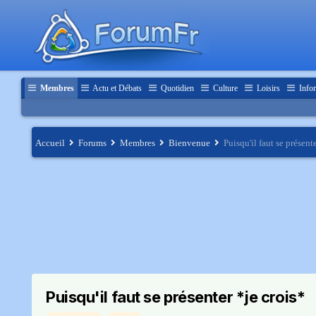
Membres
Actu et Débats
Quotidien
Culture
Loisirs
Infor
Accueil
Forums
Membres
Bienvenue
Puisqu'il faut se présent
Puisqu'il faut se présenter *je crois*