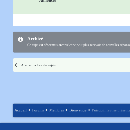
Annonces
Archivé
Ce sujet est désormais archivé et ne peut plus recevoir de nouvelles répons
Aller sur la liste des sujets
Accueil
Forums
Membres
Bienvenue
Puisqu'il faut se présent