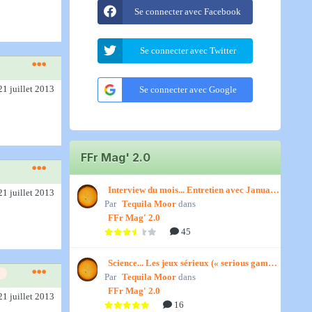
Se connecter avec Facebook
Se connecter avec Twitter
21 juillet 2013
Se connecter avec Google
FFr Mag' 2.0
Interview du mois... Entretien avec January,
21 juillet 2013
Par
par Titenath
Tequila Moor
dans
FFr Mag' 2.0
45
Science... Les jeux sérieux (« serious games
Par
») par Jedino
Tequila Moor
dans
FFr Mag' 2.0
21 juillet 2013
16