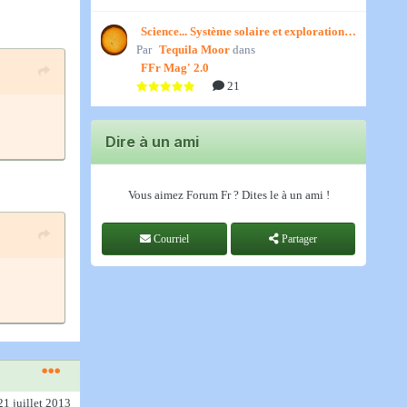
Science... Système solaire et exploration
Par
spatiale, par Jedino
Tequila Moor
dans
FFr Mag' 2.0
21
Dire à un ami
Vous aimez Forum Fr ? Dites le à un ami !
Courriel
Partager
21 juillet 2013