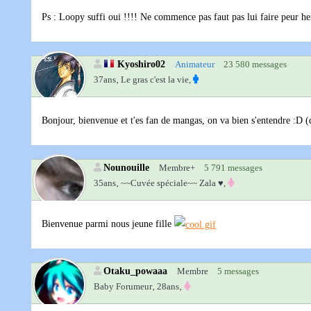
Ps : Loopy suffi oui !!!! Ne commence pas faut pas lui faire peur h
Kyoshiro02
Animateur
23 580 messages
37ans‚
Le gras c'est la vie,
Bonjour, bienvenue et t'es fan de mangas, on va bien s'entendre :D (q
Nounouille
Membre+
5 791 messages
35ans‚
~~Cuvée spéciale~~ Zala ♥,
Bienvenue parmi nous jeune fille
Otaku_powaaa
Membre
5 messages
Baby Forumeur‚
28ans‚