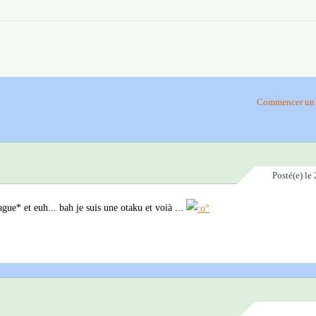
Commencer un 
Posté(e)
le 
ue* et euh... bah je suis une otaku et voià ...