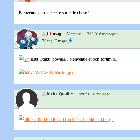
Bienvenue et toute cette sorte de chose !
usagi
Membre+
363 016 messages
78ans‚
E-mage,
salut Otaku_powaaa , bienvenue et bon forum :D
Invité Quality
Invités
0 message