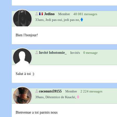
Jedino
Membre
48 081 messages
33ans‚
Jedi pas oui, jedi pas no,
Bien l'bonjour!
Invité lobotomie_
Invités
0 message
Salut à toi :)
coconuts59155
Membre
2 224 messages
39ans‚
Détentrice de Knacki,
Bienvenue a toi parmis nous