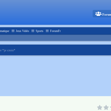
Foru
matique
Jeux Vidéo
Sports
ForumFr
er *je crois*