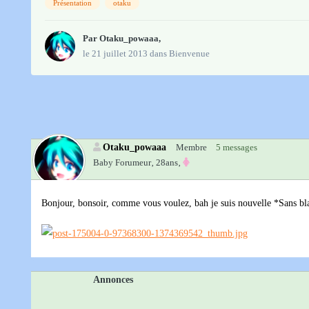
Présentation
otaku
Par
Otaku_powaaa
,
le 21 juillet 2013
dans
Bienvenue
Otaku_powaaa
Membre
5 messages
Baby Forumeur‚
28ans‚
Bonjour, bonsoir, comme vous voulez, bah je suis nouvelle *Sans blag
Annonces