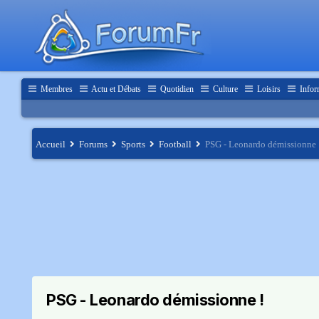
Membres
Actu et Débats
Quotidien
Culture
Loisirs
Infor
Accueil
Forums
Sports
Football
PSG - Leonardo démissionne 
PSG - Leonardo démissionne !