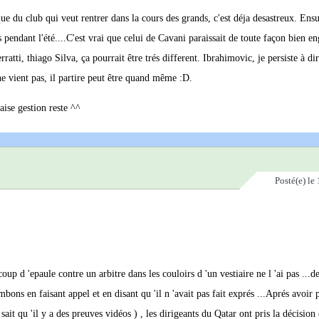
du club qui veut rentrer dans la cours des grands, c'est déja desastreux. Ensui
 pendant l'été....C'est vrai que celui de Cavani paraissait de toute façon bien en
atti, thiago Silva, ça pourrait être trés different. Ibrahimovic, je persiste à dir
l ne vient pas, il partire peut être quand même :D.
aise gestion reste ^^
Posté(e)
le 
up d 'epaule contre un arbitre dans les couloirs d 'un vestiaire ne l 'ai pas ...de
s en faisant appel et en disant qu 'il n 'avait pas fait exprés ...Aprés avoir 
it qu 'il y a des preuves vidéos ) , les dirigeants du Qatar ont pris la décision 