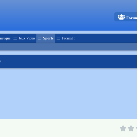
Foru
matique
Jeux Vidéo
Sports
ForumFr
!