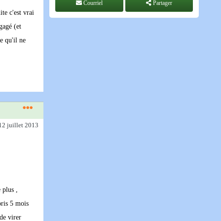
Courriel
Partager
te c'est vrai
gagé (et
e qu'il ne
12 juillet 2013
 plus ,
pris 5 mois
de virer