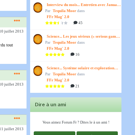
Interview du mois... Entretien avec January,
Par
par Titenath
Tequila Moor
dans
FFr Mag' 2.0
45
10 juillet 2013
Science... Les jeux sérieux (« serious games
Par
») par Jedino
Tequila Moor
dans
rdu tout
FFr Mag' 2.0
16
Science... Système solaire et exploration
Par
spatiale, par Jedino
Tequila Moor
dans
FFr Mag' 2.0
10 juillet 2013
21
Dire à un ami
Vous aimez Forum Fr ? Dites le à un ami !
11 juillet 2013