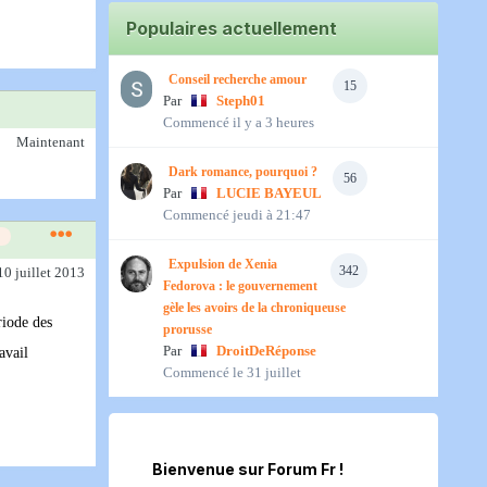
Populaires actuellement
Conseil recherche amour
15
Par
Steph01
Commencé
il y a 3 heures
Maintenant
Dark romance, pourquoi ?
56
Par
LUCIE BAYEUL
Commencé
jeudi à 21:47
Expulsion de Xenia
342
10 juillet 2013
Fedorova : le gouvernement
gèle les avoirs de la chroniqueuse
riode des
prorusse
Par
DroitDeRéponse
avail
Commencé
le 31 juillet
Bienvenue sur Forum Fr !