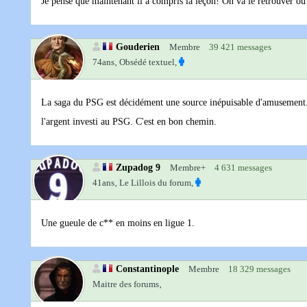
Je pense que maintenant il a compris la leçon! On va le retrouver o
Gouderien
Membre
39 421 messages
74ans‚
Obsédé textuel,
La saga du PSG est décidément une source inépuisable d'amusement. J'
l'argent investi au PSG. C'est en bon chemin.
Zupadog 9
Membre+
4 631 messages
41ans‚
Le Lillois du forum,
Une gueule de c** en moins en ligue 1.
Constantinople
Membre
18 329 messages
Maitre des forums‚