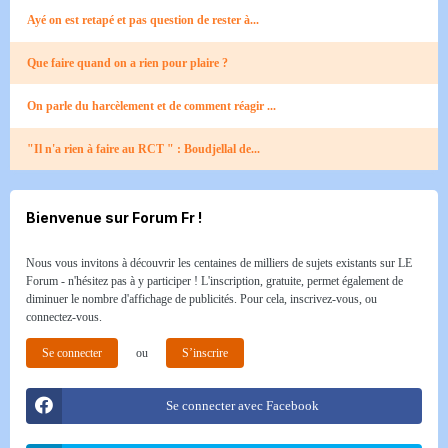
Ayé on est retapé et pas question de rester à...
Que faire quand on a rien pour plaire ?
On parle du harcèlement et de comment réagir ...
"Il n'a rien à faire au RCT " : Boudjellal de...
Bienvenue sur Forum Fr !
Nous vous invitons à découvrir les centaines de milliers de sujets existants sur LE
Forum - n'hésitez pas à y participer ! L'inscription, gratuite, permet également de
diminuer le nombre d'affichage de publicités. Pour cela, inscrivez-vous, ou
connectez-vous.
Se connecter
ou
S’inscrire
Se connecter avec Facebook