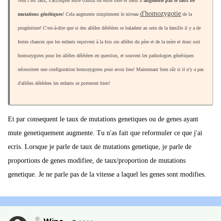
Non c'est faux, s'accoupler entre cousin ou entre frère et sœur n
'augmente pas le taux de
d'homozygotie
mutations génétiques
! Cela augmente simplement le niveau
de la
progéniture! C'est-à-dire que si des allèles délétères se baladent au sein de la famille il y a de
fortes chances que les enfants reçoivent à la fois ces allèles du père et de la mère et donc soit
homozygotes pour les allèles délétères en question, et souvent les pathologies génétiques
nécessitent une configuration homozygotes pour avoir lieu! Maintenant bien sûr si il n'y a pas
d'allèles délétères les enfants se porteront bien!
Et par consequent le taux de mutations genetiques ou de genes ayant
mute genetiquement augmente. Tu n'as fait que reformuler ce que j'ai
ecris. Lorsque je parle de taux de mutations genetique, je parle de
proportions de genes modifiee, de taux/proportion de mutations
genetique. Je ne parle pas de la vitesse a laquel les genes sont modifies.