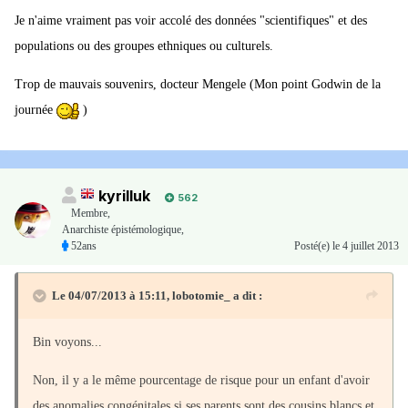
Je n'aime vraiment pas voir accolé des données "scientifiques" et des
populations ou des groupes ethniques ou culturels.
Trop de mauvais souvenirs, docteur Mengele (Mon point Godwin de la
journée
)
kyrilluk
562
Membre
,
Anarchiste épistémologique,
52ans
Posté(e)
le 4 juillet 2013
Le 04/07/2013 à 15:11, lobotomie_ a dit :
Bin voyons...
Non, il y a le même pourcentage de risque pour un enfant d'avoir
des anomalies congénitales si ses parents sont des cousins blancs et