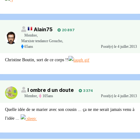
Alain75
20 897
Membre
,
Marxiste tendance Groucho,
65ans
Posté(e)
le 4 juillet 2013
Christine Boutin, sort de ce corps !!
l ombre d un doute
3 374
Membre
,
105ans
Posté(e)
le 4 juillet 2013
Quelle idée de se marier avec son cousin ... ça ne me serait jamais venu à
l'idée ...