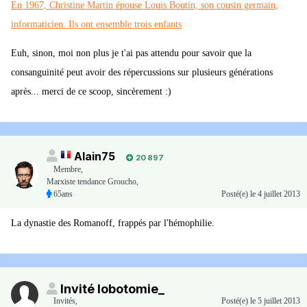
En 1967, Christine Martin épouse Louis Boutin, son cousin germain,
informaticien. Ils ont ensemble trois enfants
Euh, sinon, moi non plus je t'ai pas attendu pour savoir que la
consanguinité peut avoir des répercussions sur plusieurs générations
après... merci de ce scoop, sincèrement :)
Alain75
20 897
Membre
,
Marxiste tendance Groucho,
65ans
Posté(e)
le 4 juillet 2013
La dynastie des Romanoff, frappés par l'hémophilie.
Invité lobotomie_
Invités
,
Posté(e)
le 5 juillet 2013