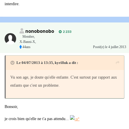
interdire.
nonobonobo
2 233
Membre
,
X-Banni-X,
44ans
Posté(e)
le 4 juillet 2013
Le 04/07/2013 à 13:35, kyrilluk a dit :
Vu son age, je doute qu'elle enfante. C'est surtout par rapport aux
enfants que c'est un probleme.
Bonsoir,
je crois bien qu'elle ne t'a pas attendu...