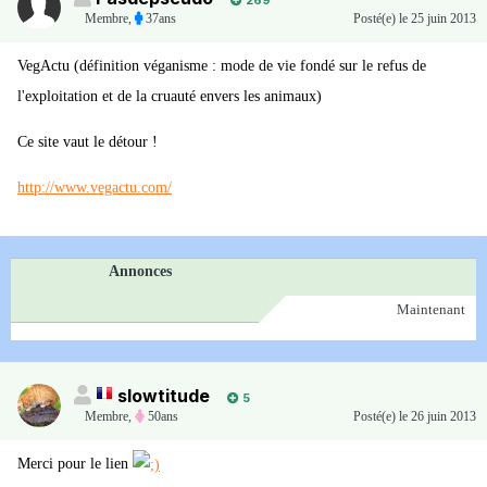
269
Membre
,
37ans
Posté(e)
le 25 juin 2013
VegActu (définition véganisme : mode de vie fondé sur le refus de
l'exploitation et de la cruauté envers les animaux)
Ce site vaut le détour !
http://www.vegactu.com/
Annonces
Maintenant
slowtitude
5
Membre
,
50ans
Posté(e)
le 26 juin 2013
Merci pour le lien