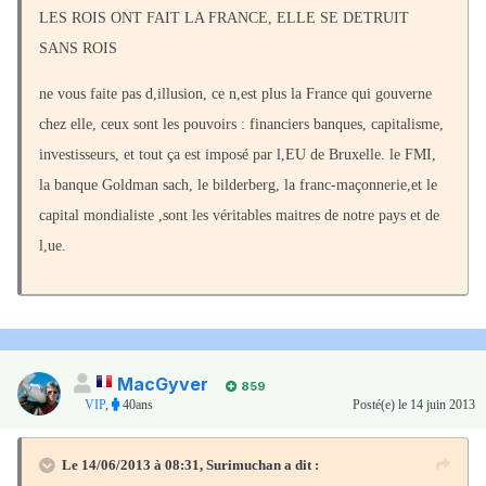
LES ROIS ONT FAIT LA FRANCE, ELLE SE DETRUIT
SANS ROIS
ne vous faite pas d,illusion, ce n,est plus la France qui gouverne
chez elle, ceux sont les pouvoirs : financiers banques, capitalisme,
investisseurs, et tout ça est imposé par l,EU de Bruxelle. le FMI,
la banque Goldman sach, le bilderberg, la franc-maçonnerie,et le
capital mondialiste ,sont les véritables maitres de notre pays et de
l,ue.
MacGyver
859
VIP
,
40ans
Posté(e)
le 14 juin 2013
Le 14/06/2013 à 08:31, Surimuchan a dit :