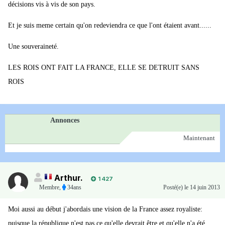
décisions vis à vis de son pays.
Et je suis meme certain qu'on redeviendra ce que l'ont étaient avant......
Une souveraineté.
LES ROIS ONT FAIT LA FRANCE, ELLE SE DETRUIT SANS
ROIS
Annonces
Maintenant
Arthur.
1 427
Membre
,
34ans
Posté(e)
le 14 juin 2013
Moi aussi au début j'abordais une vision de la France assez royaliste:
puisque la république n'est pas ce qu'elle devrait être et qu'elle n'a été