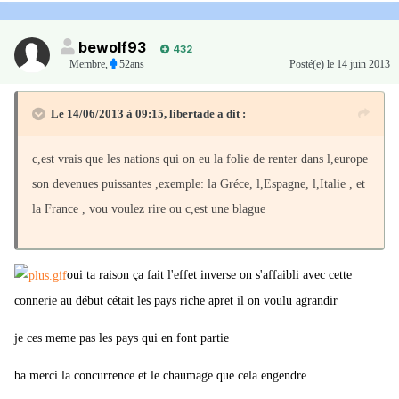
bewolf93
432
Membre
,
52ans
Posté(e)
le 14 juin 2013
Le 14/06/2013 à 09:15, libertade a dit :
c,est vrais que les nations qui on eu la folie de renter dans l,europe
son devenues puissantes ,exemple: la Gréce, l,Espagne, l,Italie , et
la France , vou voulez rire ou c,est une blague
oui ta raison ça fait l'effet inverse on s'affaibli avec cette
connerie au début cétait les pays riche apret il on voulu agrandir
je ces meme pas les pays qui en font partie
ba merci la concurrence et le chaumage que cela engendre