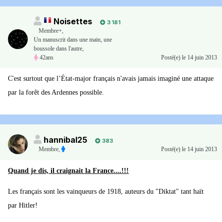
Noisettes
3 181
Membre+,
Un manuscrit dans une main, une
boussole dans l'autre,
42ans
Posté(e)
le 14 juin 2013
C'est surtout que l’État-major français n'avais jamais imaginé une attaque
par la forêt des Ardennes possible.
hannibal25
383
Membre
,
Posté(e)
le 14 juin 2013
Quand je dis, il craignait la France....!!!
Les français sont les vainqueurs de 1918, auteurs du "Diktat" tant haït
par Hitler!