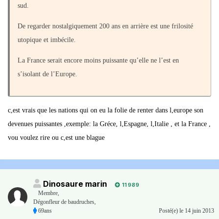
sud.
De regarder nostalgiquement 200 ans en arrière est une frilosité
utopique et imbécile.
La France serait encore moins puissante qu’elle ne l’est en
s’isolant de l’Europe.
c,est vrais que les nations qui on eu la folie de renter dans l,europe son
devenues puissantes ,exemple: la Gréce, l,Espagne, l,Italie , et la France ,
vou voulez rire ou c,est une blague
Dinosaure marin
11 989
Membre
,
Dégonfleur de baudruches,
69ans
Posté(e)
le 14 juin 2013