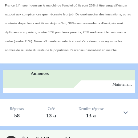
France à l'Insee. Idem sur le marché de l'emploi où ils sont 20% à être surqualifiés par
rapport aux compétences que nécessite leur job. De quoi susciter des frustrations, ou au
contraire doper leurs ambitions. Aujourd'hui, 38% des descendants d'immigrés sont
diplômés du supérieur, contre 33% pour leurs parents, 20% endossent le costume de
cadre (contre 15%). Même s'il monte au ralenti et doit s'accélérer pour rejoindre les
normes de réussite du reste de la population, l'ascenseur social est en marche.
Annonces
Maintenant
Réponses
Créé
Dernière réponse
58
13 a
13 a