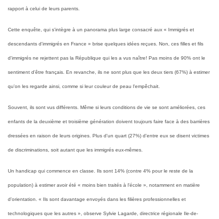
rapport à celui de leurs parents.
Cette enquête, qui s'intègre à un panorama plus large consacré aux « Immigrés et
descendants d'immigrés en France » brise quelques idées reçues. Non, ces filles et fils
d'immigrés ne rejettent pas la République qui les a vus naître! Pas moins de 90% ont le
sentiment d'être français. En revanche, ils ne sont plus que les deux tiers (67%) à estimer
qu'on les regarde ainsi, comme si leur couleur de peau l'empêchait.
Souvent, ils sont vus différents. Même si leurs conditions de vie se sont améliorées, ces
enfants de la deuxième et troisième génération doivent toujours faire face à des barrières
dressées en raison de leurs origines. Plus d'un quart (27%) d'entre eux se disent victimes
de discriminations, soit autant que les immigrés eux-mêmes.
Un handicap qui commence en classe. Ils sont 14% (contre 4% pour le reste de la
population) à estimer avoir été « moins bien traités à l'école », notamment en matière
d'orientation. « Ils sont davantage envoyés dans les filières professionnelles et
technologiques que les autres », observe Sylvie Lagarde, directrice régionale Ile-de-