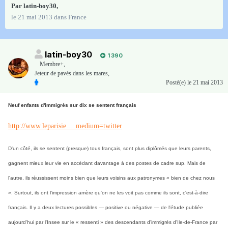
Par
latin-boy30
,
le 21 mai 2013
dans
France
latin-boy30
1 390
Membre+,
Jeteur de pavés dans les mares,
Posté(e)
le 21 mai 2013
Neuf enfants d'immigrés sur dix se sentent français
http://www.leparisie..._medium=twitter
D'un côté, ils se sentent (presque) tous français, sont plus diplômés que leurs parents,
gagnent mieux leur vie en accédant davantage à des postes de cadre sup. Mais de
l'autre, ils réussissent moins bien que leurs voisins aux patronymes « bien de chez nous
». Surtout, ils ont l'impression amère qu'on ne les voit pas comme ils sont, c'est-à-dire
français. Il y a deux lectures possibles — positive ou négative — de l'étude publiée
aujourd'hui par l'Insee sur le « ressenti » des descendants d'immigrés d'Ile-de-France par