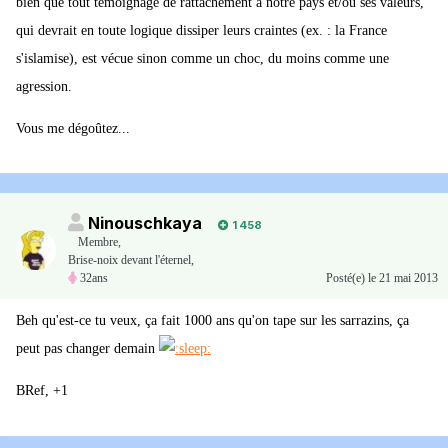
bien que tout témoignage de rattachement à notre pays et/ou ses valeurs,
qui devrait en toute logique dissiper leurs craintes (ex. : la France
s'islamise), est vécue sinon comme un choc, du moins comme une
agression.
Vous me dégoûtez...
Ninouschkaya
1 458
Membre
,
Brise-noix devant l'éternel,
32ans
Posté(e)
le 21 mai 2013
Beh qu'est-ce tu veux, ça fait 1000 ans qu'on tape sur les sarrazins, ça
peut pas changer demain
BRef, +1