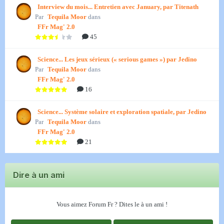
Interview du mois... Entretien avec January, par Titenath
Par
Tequila Moor
dans
FFr Mag' 2.0
45
Science... Les jeux sérieux (« serious games ») par Jedino
Par
Tequila Moor
dans
FFr Mag' 2.0
16
Science... Système solaire et exploration spatiale, par Jedino
Par
Tequila Moor
dans
FFr Mag' 2.0
21
Dire à un ami
Vous aimez Forum Fr ? Dites le à un ami !