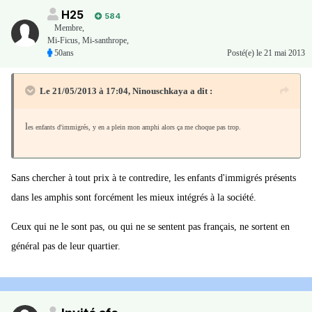
H25
584
Membre
,
Mi-Ficus, Mi-santhrope,
50ans
Posté(e)
le 21 mai 2013
Le 21/05/2013 à 17:04, Ninouschkaya a dit :
l
es enfants d'immigrés, y en a plein mon amphi alors ça me choque pas trop.
Sans chercher à tout prix à te contredire, les enfants d'immigrés présents
dans les amphis sont forcément les mieux intégrés à la société.
Ceux qui ne le sont pas, ou qui ne se sentent pas français, ne sortent en
général pas de leur quartier.