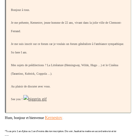
Bonjour à tous.
Je me présente, Kernestov, jeune homme de 22 ans, vivant dans la jolie ville de Clermont-
Ferrand.
Je me suis inscrit sur ce forum car je voulais un forum généraliste à l'ambiance sympathique.
So here I am.
Mes sujets de prédilections ? La Littérature (Hemingway, Wilde, Hugo ...) et le Cinéma
(Tarantino, Kubrick, Coppola ...).
Au plaisir de discuter avec vous.
See you !
.
Kernestov
Hum, bonjour et bienvenue
*Tu as pris 1 an d'plus ou 1 an d'moins dès ton inscription. Dis voir, faudrait te mettre en accord entre toi et toi