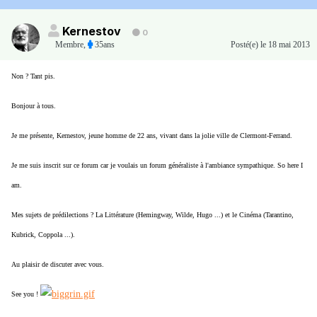
Kernestov
0
Membre
,
35ans
Posté(e)
le 18 mai 2013
Non ? Tant pis.
Bonjour à tous.
Je me présente, Kernestov, jeune homme de 22 ans, vivant dans la jolie ville de Clermont-Ferrand.
Je me suis inscrit sur ce forum car je voulais un forum généraliste à l'ambiance sympathique. So here I
am.
Mes sujets de prédilections ? La Littérature (Hemingway, Wilde, Hugo ...) et le Cinéma (Tarantino,
Kubrick, Coppola ...).
Au plaisir de discuter avec vous.
See you !