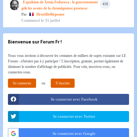
Expulsion de Xenia Fedorova : le gouvernement
418
gèle les avoirs de la chroniqueuse prorusse
Par
DroitDeRéponse
Commencé
le 31 juillet
Bienvenue sur Forum Fr !
Nous vous invitons à découvrir les centaines de milliers de sujets existants sur LE
Forum - n'hésitez pas à y participer ! L'inscription, gratuite, permet également de
diminuer le nombre d'affichage de publicités. Pour cela, inscrivez-vous, ou
connectez-vous.
Se connecter
ou
S’inscrire
Se connecter avec Facebook
Se connecter avec Twitter
Se connecter avec Google