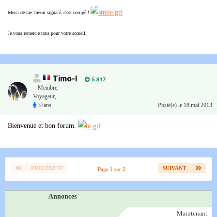
Merci de me l'avoir signalé, c'est corrigé !
Je vous remercie tous pour votre accueil.
Timo-I
5 817
Membre
,
Voyageur,
37ans
Posté(e)
le 18 mai 2013
Bienvenue et bon forum.
PRÉCÉDENT
SUIVANT
Page 1 sur 2
Annonces
Maintenant