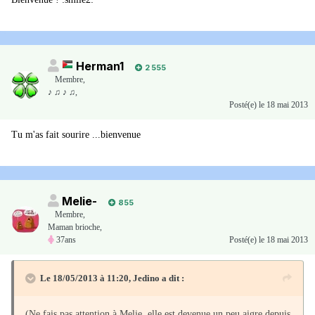
Herman1
2 555
Membre
,
♪ ♫ ♪ ♫,
Posté(e)
le 18 mai 2013
Tu m'as fait sourire ...bienvenue
Melie-
855
Membre
,
Maman brioche,
37ans
Posté(e)
le 18 mai 2013
Le 18/05/2013 à 11:20, Jedino a dit :
(Ne fais pas attention à Melie, elle est devenue un peu aigre depuis