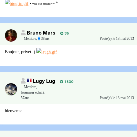
-
*
voui, je la connais ==>
Bruno Mars
35
Membre
,
38ans
Posté(e)
le 18 mai 2013
Bonjour, privet :)
Lugy Lug
1 830
Membre
,
forumeur éclairé,
57ans
Posté(e)
le 18 mai 2013
bienvenue