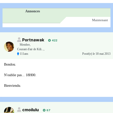
Annonces
Maintenant
Portnawak
422
Membre
,
Courant d'air de Kili...,
111ans
Posté(e)
le 18 mai 2013
Bondou.
N'oublie pas... 18H00.
Bienviendu.
cmoilulu
67