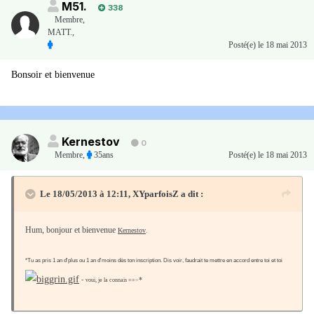
M51.
338
Membre
,
MATT.,
Posté(e)
le 18 mai 2013
Bonsoir et bienvenue
Kernestov
0
Membre
,
35ans
Posté(e)
le 18 mai 2013
Le 18/05/2013 à 12:11, XYparfoisZ a dit :
Hum, bonjour et bienvenue
Kernestov
.
*Tu as pris 1 an d'plus ou 1 an d'moins dès ton inscription. Dis voir, faudrait te mettre en accord entre toi et toi
-
*
voui, je la connais ==>