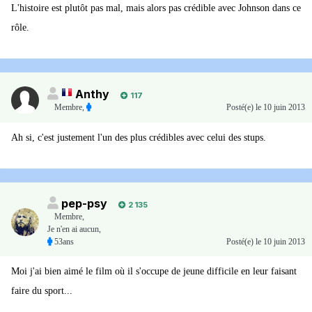
L'histoire est plutôt pas mal, mais alors pas crédible avec Johnson dans ce
rôle.
Anthy
117
Membre
,
Posté(e)
le 10 juin 2013
Ah si, c'est justement l'un des plus crédibles avec celui des stups.
pep-psy
2 135
Membre
,
Je n'en ai aucun,
53ans
Posté(e)
le 10 juin 2013
Moi j'ai bien aimé le film où il s'occupe de jeune difficile en leur faisant
faire du sport...