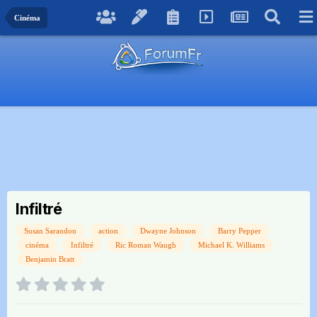
Cinéma
Infiltré
Susan Sarandon
action
Dwayne Johnson
Barry Pepper
cinéma
Infiltré
Ric Roman Waugh
Michael K. Williams
Benjamin Bratt