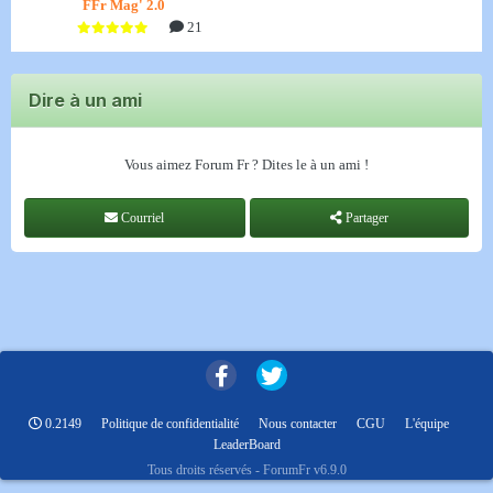
FFr Mag' 2.0
21
Dire à un ami
Vous aimez Forum Fr ? Dites le à un ami !
Courriel
Partager
0.2149
Politique de confidentialité
Nous contacter
CGU
L'équipe
LeaderBoard
Tous droits réservés - ForumFr v6.9.0