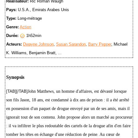
Réalisateur:
Ric Roman Waugh
Pays:
U.S.A., Emirats Arabes Unis
Type:
Long-métrage
Genre:
Action
Durée:
1h52min
Acteurs:
Dwayne Johnson
,
Susan Sarandon
,
Barry Pepper
, Michael
K. Williams, Benjamin Bratt, ...
Synopsis
[TAB][/TAB]
John Matthews, un homme d'affaires, est dévasté lorsque
son fils Jason, 18 ans, est condamné à dix ans de prison : il a été arrêté
en possession d'un paquet de drogue envoyé par un de ses amis, mais il
ignorait tout de son contenu. John propose alors un marché au procureur
: il va infiltrer le plus redoutable des cartels de la drogue afin d'en faire
tomber les têtes en échange d'une réduction de peine. Au cœur de