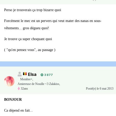
Perso je trouverais ça trop bizarre quoi
Forcément le mec est un pervers qui veut mater des nanas en sous-
vêtements... gros dégueu quoi!
Je trouve ça super choquant quoi
( "qu'en pensez vous", au passage )
Elsa
3 877
Membre+,
Amiereuse de Nouille <3 Zalakiss,
32ans
Posté(e)
le 6 mai 2013
BONJOUR
Ca dépend en fait...