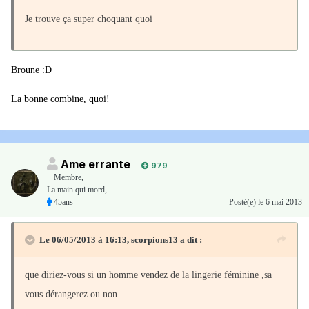
Je trouve ça super choquant quoi
Broune :D
La bonne combine, quoi!
Ame errante
979
Membre
,
La main qui mord,
45ans
Posté(e)
le 6 mai 2013
Le 06/05/2013 à 16:13, scorpions13 a dit :
que diriez-vous si un homme vendez de la lingerie féminine ,sa
vous dérangerez ou non