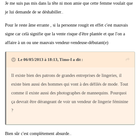
Je me suis pas mis dans la tête ni mon amie que cette femme voulait que
je lui demande de se déshabiller..
Pour le reste âme errante , si la personne rougit en effet c'est mauvais
signe car celà signifie que la vente risque d'être plantée et que l'on a
affaire à un ou une mauvais vendeur-vendeuse-débutant(e)
Le 06/05/2013 à 18:13, Timo-I a dit :
Il existe bien des patrons de grandes entreprises de lingeries, il
existe bien aussi des hommes qui vont à des défilés de mode. Tout
comme il existe aussi des photographes de mannequins. Pourquoi
ça devrait être dérangeant de voir un vendeur de lingerie féminine
?
Bien sûr c'est complètement absurde..