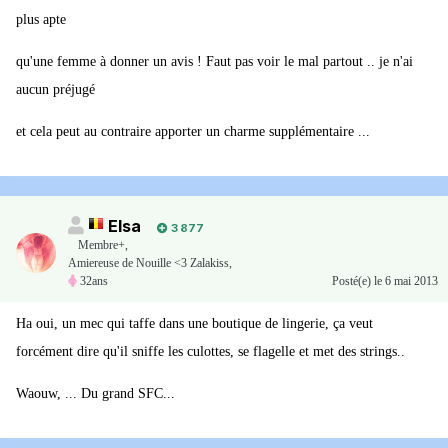
plus apte
qu'une femme à donner un avis ! Faut pas voir le mal partout .. je n'ai
aucun préjugé
et cela peut au contraire apporter un charme supplémentaire ...
Elsa
3 877
Membre+,
Amiereuse de Nouille <3 Zalakiss,
32ans
Posté(e)
le 6 mai 2013
Ha oui, un mec qui taffe dans une boutique de lingerie, ça veut
forcément dire qu'il sniffe les culottes, se flagelle et met des strings..
Waouw, ... Du grand SFC...