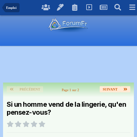
Emploi
PRÉCÉDENT
SUIVANT
Page 1 sur 2
Si un homme vend de la lingerie, qu'en
pensez-vous?