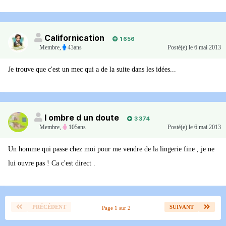
Californication
1 656
Membre
,
43ans
Posté(e)
le 6 mai 2013
Je trouve que c'est un mec qui a de la suite dans les idées...
l ombre d un doute
3 374
Membre
,
105ans
Posté(e)
le 6 mai 2013
Un homme qui passe chez moi pour me vendre de la lingerie fine , je ne
lui ouvre pas ! Ca c'est direct .
PRÉCÉDENT
SUIVANT
Page 1 sur 2