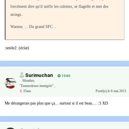
forcément dire qu'il sniffe les culottes, se flagelle et met des
strings..
Waouw, ... Du grand SFC...
:smile2: (éclat)
Surimuchan
1 540
Membre
,
"Emmerdeuse immigrée" ,
35ans
Posté(e)
le 6 mai 2013
Me dérangerais pas plus que ça... surtout si il est beau.... :3 XD