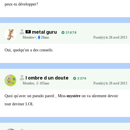
peux-tu développer?
metal guru
21 878
Membre+,
28ans
Posté(e)
le 28 avril 2013
Oui, quelqu'un a des conseils.
l ombre d un doute
3 374
Membre
,
105ans
Posté(e)
le 28 avril 2013
Quoi qu'avec un pseudo pareil , Miss-
mystère
on va sûrement devoir
tout deviner LOL